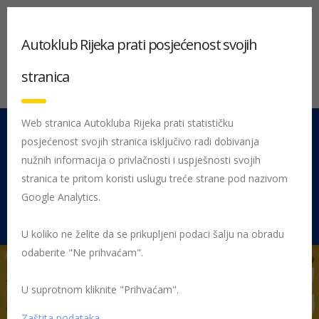
Autoklub Rijeka prati posjećenost svojih
stranica
Web stranica Autokluba Rijeka prati statističku
posjećenost svojih stranica isključivo radi dobivanja
051 212 442
Centrala
nužnih informacija o privlačnosti i uspješnosti svojih
Pon - Pet 08:00 - 16:00
stranica te pritom koristi uslugu treće strane pod nazivom
Google Analytics.
Rujevica 9/1, 51000 Rijeka
U koliko ne želite da se prikupljeni podaci šalju na obradu
odaberite "Ne prihvaćam".
U suprotnom kliknite "Prihvaćam".
Početna
Posljednje objavljene novosti
AK Rijeka
Jubilarni 30.
Pariz-Bakar u simboličnom formatu
30 rally pariz bakar
Zaštita podataka