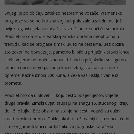
Snijeg je po običaju zatekao nespremne vozače. Vremenske
prognoze su se po tko zna koji put pokazale uzaludnima. Još
uvijek u glavi dijela vozača živi razmišljanje: snaći ću se nekako.
Podsjetimo da je u Hrvatskoj zimska oprema neophodna u
trenutku kad se proglase zimski uvjeti na cestama. Bez obzira
što zakon ne obavezuje, pametno bi bilo u prtljažnik staviti lance
i loše vrijeme ne može iznenaditi. Lanci u prtljažniku su sigurno
jeftinija opcija nego plaćanja kazne zbog izostanka zimske
opreme. Kazna iznosi 700 kuna, a čeka vas i isključivanje iz
prometa.
Podsjetimo da u Sloveniji, koju često posjećujemo, vrijede
druga pravila. Zimski uvjeti stupaju na snagu 15. studenog i traju
do 15. ožujka. Bez obzira na stanje na cesti, vozači su dužni
imati zimsku opremu. Dakle, ukoliko u Sloveniji i sija sunce, četiri
zimske gume ili lanci u prtljažniku za pogonske kotače su