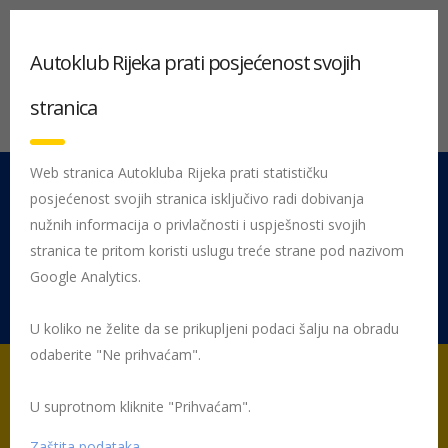
Autoklub Rijeka prati posjećenost svojih
stranica
Web stranica Autokluba Rijeka prati statističku
posjećenost svojih stranica isključivo radi dobivanja
051 212 442
Centrala
nužnih informacija o privlačnosti i uspješnosti svojih
Pon - Pet 08:00 - 16:00
stranica te pritom koristi uslugu treće strane pod nazivom
Google Analytics.
Rujevica 9/1, 51000 Rijeka
U koliko ne želite da se prikupljeni podaci šalju na obradu
odaberite "Ne prihvaćam".
U suprotnom kliknite "Prihvaćam".
Početna
Posljednje objavljene novosti
AK Rijeka
Kazna za
nedostatnu zimsku opremu 700 kuna
Zaštita podataka