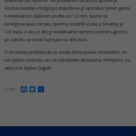
obavezan dio opreme. Na priobalnom području (područje
Kozina-Kastelec-Podgorje) dopuštena je uporaba i ljetnih guma
s minimalnom dubinom profila od 1,6 mm. Kazna za
neodgovarajuću zimsku opremu osobnih vozila u Sloveniji je
120 eura, a ako je zbog neadekvatne opreme promet ugrožen,
po zakonu se vozač kažnjava sa 400 eura.
U Hrvatskoj predlažu da se uvedu slična pravila slovenskim, ne
na cijelom teritoriju već na određenim dionicama. Primjerice, na
autocesti Rijeka-Zagreb.
Facebook
Twitter
Share
SHARE