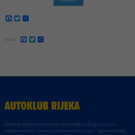
Facebook
Twitter
Share
Facebook
Twitter
Share
SHARE
Autoklub Rijeka je neprofitna i nestranačka udruga u koju su
učlanjeni vozači i vlasnici vozila na motorni pogon, uglavnom žitelji