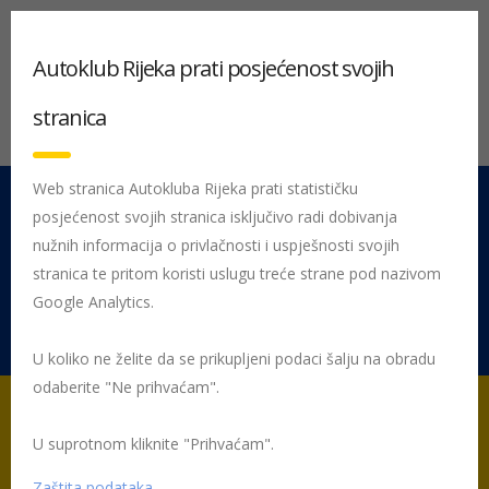
Autoklub Rijeka prati posjećenost svojih
stranica
Web stranica Autokluba Rijeka prati statističku
posjećenost svojih stranica isključivo radi dobivanja
051 212 442
Centrala
nužnih informacija o privlačnosti i uspješnosti svojih
Pon - Pet 08:00 - 16:00
stranica te pritom koristi uslugu treće strane pod nazivom
Google Analytics.
Rujevica 9/1, 51000 Rijeka
U koliko ne želite da se prikupljeni podaci šalju na obradu
odaberite "Ne prihvaćam".
U suprotnom kliknite "Prihvaćam".
Početna
Koji članski model odabrati?
Zaštita podataka