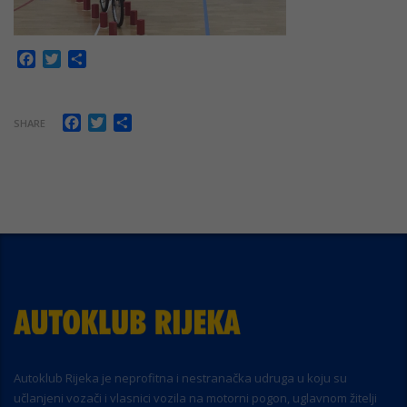
Facebook
Twitter
Share
Facebook
Twitter
Share
SHARE
Autoklub Rijeka je neprofitna i nestranačka udruga u koju su
učlanjeni vozači i vlasnici vozila na motorni pogon, uglavnom žitelji