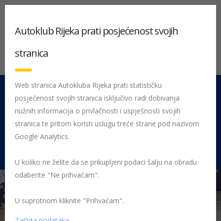
Autoklub Rijeka prati posjećenost svojih
stranica
Web stranica Autokluba Rijeka prati statističku
posjećenost svojih stranica isključivo radi dobivanja
051 212 442
Centrala
nužnih informacija o privlačnosti i uspješnosti svojih
Pon - Pet 08:00 - 16:00
stranica te pritom koristi uslugu treće strane pod nazivom
Google Analytics.
Rujevica 9/1, 51000 Rijeka
U koliko ne želite da se prikupljeni podaci šalju na obradu
odaberite "Ne prihvaćam".
U suprotnom kliknite "Prihvaćam".
Početna
Priprema za biciklistički ispit 2
biciklisticki kviz
Zaštita podataka