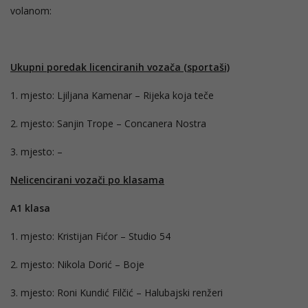
volanom:
Ukupni poredak licenciranih vozača (sportaši)
1. mjesto: Ljiljana Kamenar – Rijeka koja teče
2. mjesto: Sanjin Trope – Concanera Nostra
3. mjesto: –
Nelicencirani vozači po klasama
A1 klasa
1. mjesto: Kristijan Fićor – Studio 54
2. mjesto: Nikola Dorić – Boje
3. mjesto: Roni Kundić Filčić – Halubajski renžeri