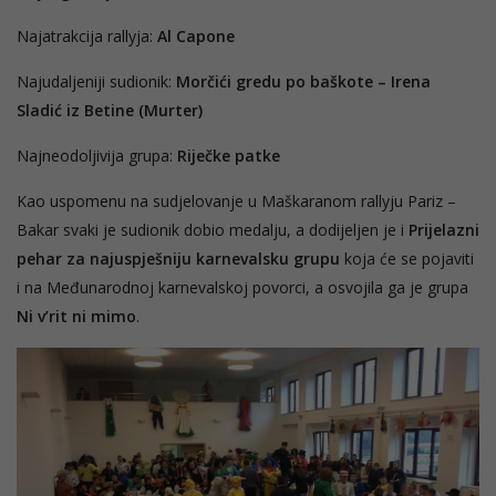
Najatrakcija rallyja:
Al Capone
Najudaljeniji sudionik:
Morčići gredu po baškote – Irena
Sladić iz Betine (Murter)
Najneodoljivija grupa:
Riječke patke
Kao uspomenu na sudjelovanje u Maškaranom rallyju Pariz –
Bakar svaki je sudionik dobio medalju, a dodijeljen je i
Prijelazni
pehar za najuspješniju karnevalsku grupu
koja će se pojaviti
i na Međunarodnoj karnevalskoj povorci, a osvojila ga je grupa
Ni v’rit ni mimo
.