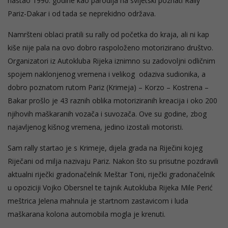
nastao 1990. godine kao parodija na svijetski poznati Rally
Pariz-Dakar i od tada se neprekidno održava.
Namršteni oblaci pratili su rally od početka do kraja, ali ni kap
kiše nije pala na ovo dobro raspoloženo motorizirano društvo.
Organizatori iz Autokluba Rijeka iznimno su zadovoljni odličnim
spojem naklonjenog vremena i velikog odaziva sudionika, a
dobro poznatom rutom Pariz (Krimeja) – Korzo – Kostrena –
Bakar prošlo je 43 raznih oblika motoriziranih kreacija i oko 200
njihovih maškaranih vozača i suvozača. Ove su godine, zbog
najavljenog kišnog vremena, jedino izostali motoristi.
Sam rally startao je s Krimeje, dijela grada na Riječini kojeg
Riječani od milja nazivaju Pariz. Nakon što su prisutne pozdravili
aktualni riječki gradonačelnik Meštar Toni, riječki gradonačelnik
u opoziciji Vojko Obersnel te tajnik Autokluba Rijeka Mile Perić
meštrica Jelena mahnula je startnom zastavicom i luda
maškarana kolona automobila mogla je krenuti.