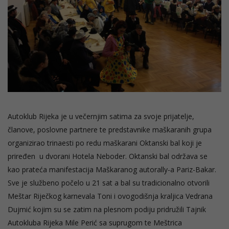
Autoklub Rijeka je u večernjim satima za svoje prijatelje,
članove, poslovne partnere te predstavnike maškaranih grupa
organizirao trinaesti po redu maškarani Oktanski bal koji je
priređen u dvorani Hotela Neboder. Oktanski bal održava se
kao prateća manifestacija Maškaranog autorally-a Pariz-Bakar.
Sve je službeno počelo u 21 sat a bal su tradicionalno otvorili
Meštar Riječkog karnevala Toni i ovogodišnja kraljica Vedrana
Dujmić kojim su se zatim na plesnom podiju pridružili Tajnik
Autokluba Rijeka Mile Perić sa suprugom te Meštrica