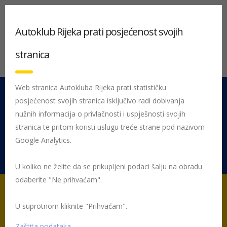
Autoklub Rijeka prati posjećenost svojih
stranica
Web stranica Autokluba Rijeka prati statističku
posjećenost svojih stranica isključivo radi dobivanja
051 212 442
Centrala
nužnih informacija o privlačnosti i uspješnosti svojih
Pon - Pet 08:00 - 16:00
stranica te pritom koristi uslugu treće strane pod nazivom
Google Analytics.
Rujevica 9/1, 51000 Rijeka
U koliko ne želite da se prikupljeni podaci šalju na obradu
odaberite "Ne prihvaćam".
U suprotnom kliknite "Prihvaćam".
Početna
Posljednje objavljene novosti
Sport
Maškarani Pariz
– Bakar zaustavio kišu
Zaštita podataka