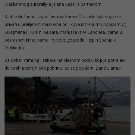
Maškaranog autorally-a Jelena Keser s partnerom.
Kad je službeno i započeo maškarani Oktanski bal moglo se
uživati u prelijepim maskama od likova iz trenutno popularnog
Sulejmana i Hurem, Gusara, mafijaša iz Al Caponea, dama u
pekrasnim krinolinama i njihove gospode, lijepih Španjolki,
Mušketira….
Za dobar štimung i zabavu na plesnom podiju koji je potrajao
do ranih jutarnjih sati pobrinuli su se popularni Band L`amur.