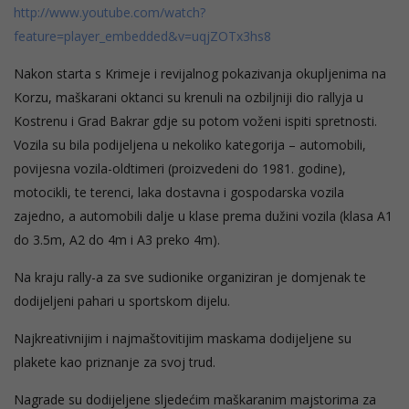
http://www.youtube.com/watch?
feature=player_embedded&v=uqjZOTx3hs8
Nakon starta s Krimeje i revijalnog pokazivanja okupljenima na
Korzu, maškarani oktanci su krenuli na ozbiljniji dio rallyja u
Kostrenu i Grad Bakrar gdje su potom voženi ispiti spretnosti.
Vozila su bila podijeljena u nekoliko kategorija – automobili,
povijesna vozila-oldtimeri (proizvedeni do 1981. godine),
motocikli, te terenci, laka dostavna i gospodarska vozila
zajedno, a automobili dalje u klase prema dužini vozila (klasa A1
do 3.5m, A2 do 4m i A3 preko 4m).
Na kraju rally-a za sve sudionike organiziran je domjenak te
dodijeljeni pahari u sportskom dijelu.
Najkreativnijim i najmaštovitijim maskama dodijeljene su
plakete kao priznanje za svoj trud.
Nagrade su dodijeljene sljedećim maškaranim majstorima za