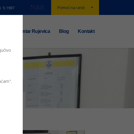
Pomoć na cesti
5 1) 1987
t
TS centar Rujevica
Blog
Kontakt
jučivo
vaćam".