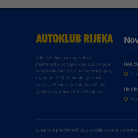
Nov
Autoklub Rijeka je neprofitna i
HAK čl
nestranačka udruga u koju su učlanjeni
vozači i vlasnici vozila na motorni pogon,
21.
uglavnom žitelji Primorsko-goranske
županije. Povjerenje Autoklubu Rijeka
Hitni k
godišnje daje više od 17.000 članova.
09.
Sva prava pridržana © 2022 Autoklub Rijeka | Izrada 