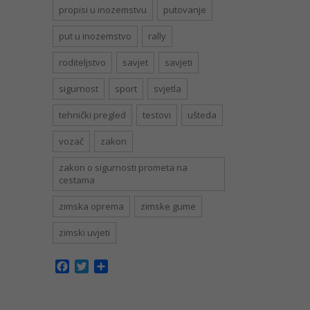
propisi u inozemstvu
putovanje
put u inozemstvo
rally
roditeljstvo
savjet
savjeti
sigurnost
sport
svjetla
tehnički pregled
testovi
ušteda
vozač
zakon
zakon o sigurnosti prometa na
cestama
zimska oprema
zimske gume
zimski uvjeti
Facebook
Twitter
Share