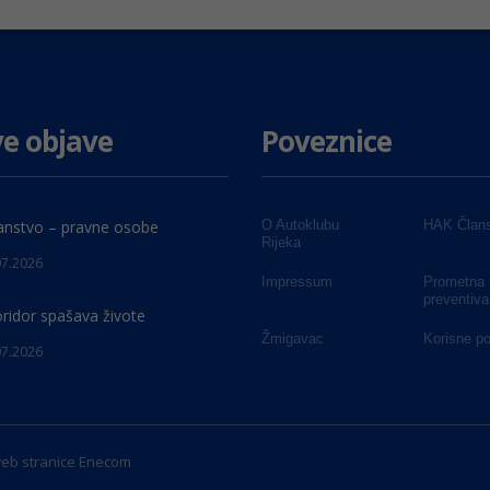
e objave
Poveznice
anstvo – pravne osobe
O Autoklubu
HAK Člans
Rijeka
07.2026
Impressum
Prometna
preventiva
oridor spašava živote
Žmigavac
Korisne p
07.2026
web stranice
Enecom