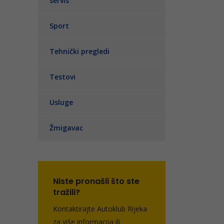
servis
Sport
Tehnički pregledi
Testovi
Usluge
Žmigavac
Niste pronašli što ste
tražili?
Kontaktirajte Autoklub Rijeka
za više informacija ili