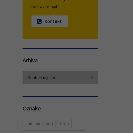
postavite upit.
Kontakt
Arhiva
Arhiva
Odaberi mjesec
Oznake
automoto sport
brdo