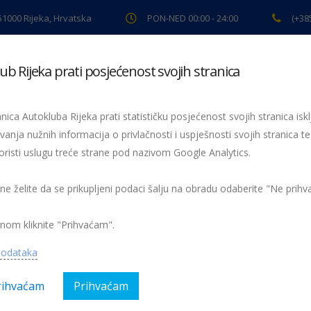
 51000 Rijeka, Hrvatska
PON-NED 00:00 - 24:00
(+38
ub Rijeka prati posjećenost svojih stranica
ki pregled
Pomoć na cesti
Servis
Preventiva
Spor
nica Autokluba Rijeka prati statističku posjećenost svojih stranica iskl
vanja nužnih informacija o privlačnosti i uspješnosti svojih stranica te
oristi uslugu treće strane pod nazivom Google Analytics.
Matija Kauzlarić je najbrži član na stepenicama
matija23
 ne želite da se prikupljeni podaci šalju na obradu odaberite "Ne prih
nom kliknite "Prihvaćam".
podataka
rihvaćam
Prihvaćam