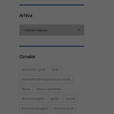
Arhiva
Arhiva
Odaberi mjesec
Oznake
automoto sport
brdo
dani tehničke ispravnosti vozila
djeca
djeca u prometu
dnevna svjetla
gume
kazne
kontrolni pregled
korona virus