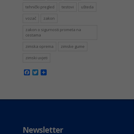
tehnički pregled
testovi
ušteda
vozač
zakon
zakon o sigurnosti prometa na
cestama
zimska oprema
zimske gume
zimski uvjeti
Facebook
Twitter
Share
Newsletter