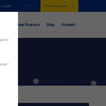
Pomoć na cesti
5 1) 1987
t
TS centar Rujevica
Blog
Kontakt
jučivo
čestitka
vaćam".