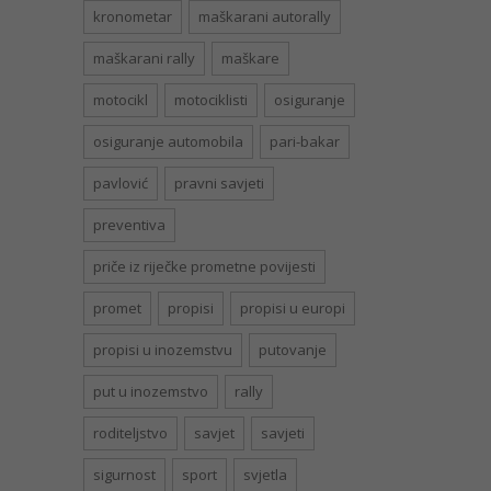
kronometar
maškarani autorally
maškarani rally
maškare
motocikl
motociklisti
osiguranje
osiguranje automobila
pari-bakar
pavlović
pravni savjeti
preventiva
priče iz riječke prometne povijesti
promet
propisi
propisi u europi
propisi u inozemstvu
putovanje
put u inozemstvo
rally
roditeljstvo
savjet
savjeti
sigurnost
sport
svjetla