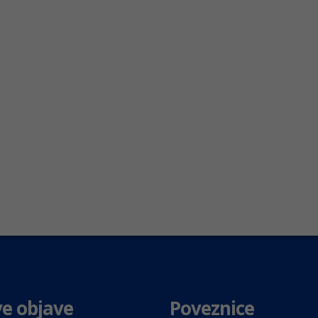
e objave
Poveznice