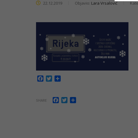
22.12.2019
Objavio:
Lara Vrsalović
Kate
Facebook
Twitter
Share
Facebook
Twitter
Share
SHARE