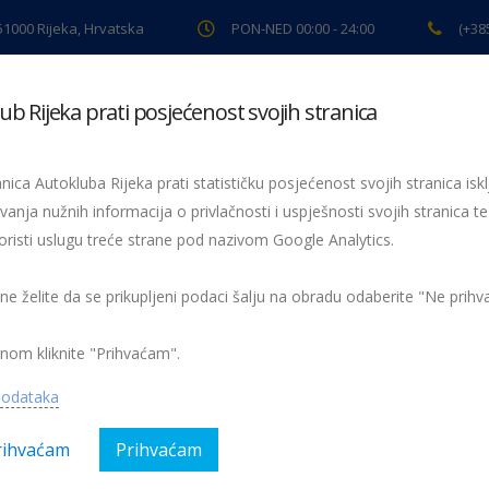
 51000 Rijeka, Hrvatska
PON-NED 00:00 - 24:00
(+38
ub Rijeka prati posjećenost svojih stranica
ki pregled
Pomoć na cesti
Servis
Preventiva
Spor
nica Autokluba Rijeka prati statističku posjećenost svojih stranica iskl
vanja nužnih informacija o privlačnosti i uspješnosti svojih stranica te
oristi uslugu treće strane pod nazivom Google Analytics.
Obavijest o radnom vremenu tijekom božićnih i novogodišnjih praznika
 ne želite da se prikupljeni podaci šalju na obradu odaberite "Ne prih
nom kliknite "Prihvaćam".
podataka
rihvaćam
Prihvaćam