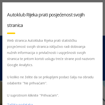
Autoklub Rijeka prati posjećenost svojih
stranica
Web stranica Autokluba Rijeka prati statističku
posjećenost svojih stranica isključivo radi dobivanja
051 212 442
Centrala
nužnih informacija o privlačnosti i uspješnosti svojih
Pon - Pet 08:00 - 16:00
stranica te pritom koristi uslugu treće strane pod nazivom
Google Analytics.
Rujevica 9/1, 51000 Rijeka
U koliko ne želite da se prikupljeni podaci šalju na obradu
odaberite "Ne prihvaćam".
U suprotnom kliknite "Prihvaćam".
Početna
Posljednje objavljene novosti
AK Rijeka
Održano
gradsko i županijsko natjecanje Sigurno u prometu
Zaštita podataka