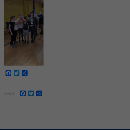
Facebook
Twitter
Share
Facebook
Twitter
Share
SHARE