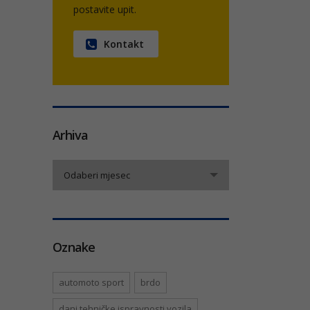
postavite upit.
Kontakt
Arhiva
Arhiva
Odaberi mjesec
Oznake
automoto sport
brdo
dani tehničke ispravnosti vozila