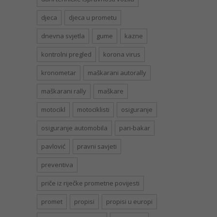
djeca
djeca u prometu
dnevna svjetla
gume
kazne
kontrolni pregled
korona virus
kronometar
maškarani autorally
maškarani rally
maškare
motocikl
motociklisti
osiguranje
osiguranje automobila
pari-bakar
pavlović
pravni savjeti
preventiva
priče iz riječke prometne povijesti
promet
propisi
propisi u europi