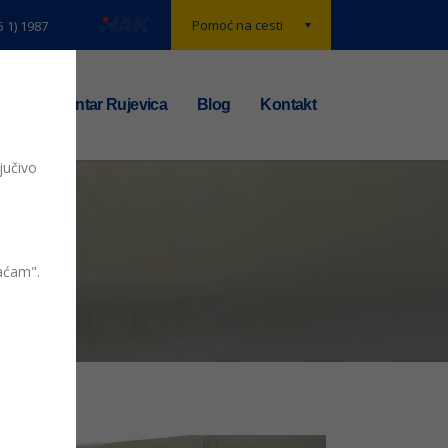
Pomoć na cesti
5 1) 1987
t
TS centar Rujevica
Blog
Kontakt
jučivo
vaćam".