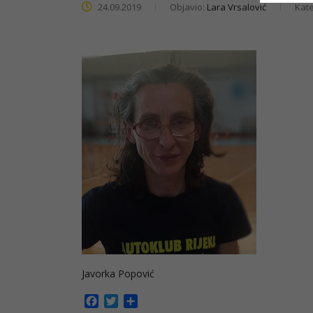
24.09.2019
Objavio:
Lara Vrsalović
Kate
Javorka Popović
Facebook
Twitter
Share