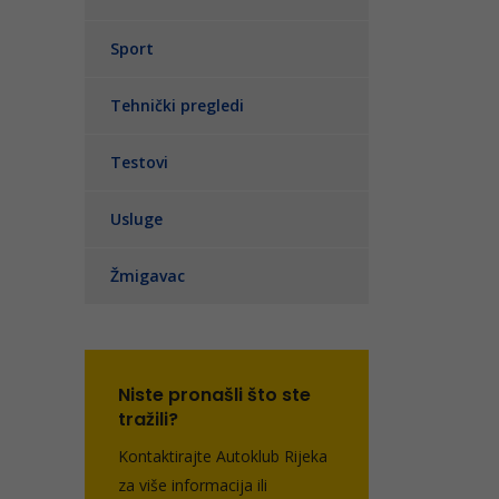
Sport
Tehnički pregledi
Testovi
Usluge
Žmigavac
Niste pronašli što ste
tražili?
Kontaktirajte Autoklub Rijeka
za više informacija ili