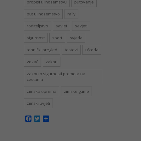
propisi u inozemstvu
putovanje
put u inozemstvo
rally
roditeljstvo
savjet
savjeti
sigurnost
sport
svjetla
tehnički pregled
testovi
ušteda
vozač
zakon
zakon o sigurnosti prometa na
cestama
zimska oprema
zimske gume
zimski uvjeti
Facebook
Twitter
Share