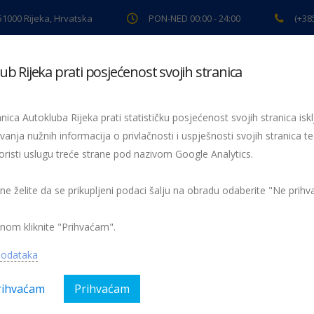
 51000 Rijeka, Hrvatska
PON-NED 00:00 - 24:00
(+38
ub Rijeka prati posjećenost svojih stranica
ki pregled
Pomoć na cesti
Servis
Preventiva
Spor
nica Autokluba Rijeka prati statističku posjećenost svojih stranica iskl
vanja nužnih informacija o privlačnosti i uspješnosti svojih stranica te
oristi uslugu treće strane pod nazivom Google Analytics.
opović
 ne želite da se prikupljeni podaci šalju na obradu odaberite "Ne prih
nom kliknite "Prihvaćam".
podataka
rihvaćam
Prihvaćam