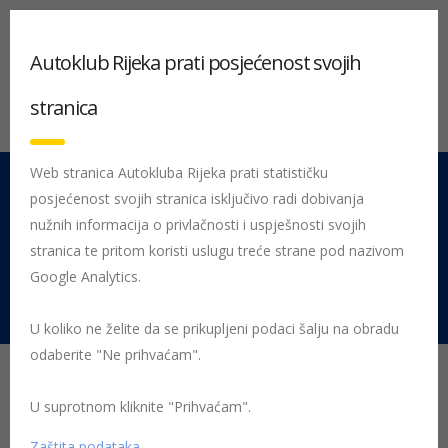
Autoklub Rijeka prati posjećenost svojih
stranica
Web stranica Autokluba Rijeka prati statističku
posjećenost svojih stranica isključivo radi dobivanja
051 212 442
Centrala
nužnih informacija o privlačnosti i uspješnosti svojih
Pon - Pet 08:00 - 16:00
stranica te pritom koristi uslugu treće strane pod nazivom
Google Analytics.
Rujevica 9/1, 51000 Rijeka
U koliko ne želite da se prikupljeni podaci šalju na obradu
odaberite "Ne prihvaćam".
U suprotnom kliknite "Prihvaćam".
Početna
Posljednje objavljene novosti
Sport
OSV RIJEKA
2013.
WEB ISPIT SPRETNOSTI 3 i 4
Zaštita podataka