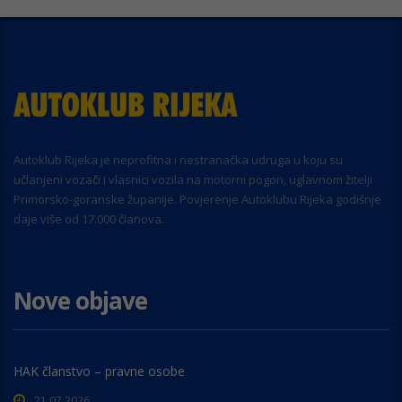
Autoklub Rijeka je neprofitna i nestranačka udruga u koju su
učlanjeni vozači i vlasnici vozila na motorni pogon, uglavnom žitelji
Primorsko-goranske županije. Povjerenje Autoklubu Rijeka godišnje
daje više od 17.000 članova.
Nove objave
HAK članstvo – pravne osobe
21.07.2026