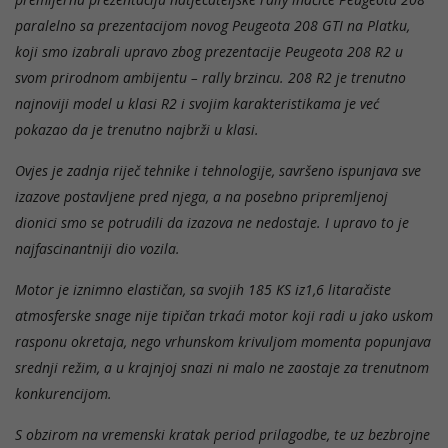
paralelno sa prezentacijom novog Peugeota 208 GTI na Platku,
koji smo izabrali upravo zbog prezentacije Peugeota 208 R2 u
svom prirodnom ambijentu – rally brzincu.
208 R2 je trenutno
najnoviji model u klasi R2 i svojim karakteristikama je već
pokazao da je trenutno najbrži u klasi.
Ovjes je zadnja riječ tehnike i tehnologije, savršeno ispunjava sve
izazove postavljene pred njega, a na posebno pripremljenoj
dionici smo se potrudili da izazova ne nedostaje. I upravo to je
najfascinantniji dio vozila.
Motor je iznimno elastičan, sa svojih 185 KS iz1,6 litaračiste
atmosferske snage nije tipičan trkaći motor koji radi u jako uskom
rasponu okretaja, nego vrhunskom krivuljom momenta popunjava
srednji režim, a u krajnjoj snazi ni malo ne zaostaje za trenutnom
konkurencijom.
S obzirom na vremenski kratak period prilagodbe, te uz bezbrojne