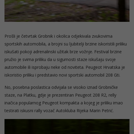
Prošli je četvrtak Grobnik i okolica odjekivala zvukovima
sportskih automobila, a brojni su ljubitelji brzine iskoristili priliku
iskušati pokoji adrenalinski užitak brze vožnje. Festival brzine
pružio je svima priliku da u sigurnosti staze iskušaju svoje
automobile ili isprobaju neke od noviteta. Peugeot Hrvatska je
iskoristio priliku i predstavio novi sportski automobil 208 Gti.
No, posebna poslastica odvijala se visoko iznad Grobničke
staze, na Platku, gdje je prezentiran Peugeot 208 R2, relly
inačica popularnog Peugeot kompakta a kojeg je priliku imao
testirati iskusni rally vozač Autokluba Rijeka Marin Petrić.