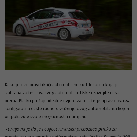
Kako je ovo pravi trkaći automobli ne čudi lokacija koja je
izabrana za test ovakvog automobila. Uske i zavojite ceste
prema Platku pružaju idealne uvjete za test te je upravo ovakva
konfiguracija ceste radno okruženje ovog automobila na kojem
on pokazuje svoje mogućnosti i namjenu.
“-
Drago mi je da je Peugeot Hrvatska prepoznao priliku za
premijernu prezentaciju natjecateljske rally inačice Peugeota 208