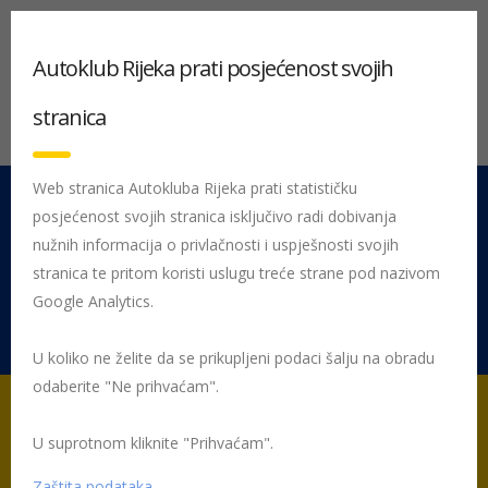
Autoklub Rijeka prati posjećenost svojih
stranica
Web stranica Autokluba Rijeka prati statističku
posjećenost svojih stranica isključivo radi dobivanja
051 212 442
Centrala
nužnih informacija o privlačnosti i uspješnosti svojih
Pon - Pet 08:00 - 16:00
stranica te pritom koristi uslugu treće strane pod nazivom
Google Analytics.
Rujevica 9/1, 51000 Rijeka
U koliko ne želite da se prikupljeni podaci šalju na obradu
odaberite "Ne prihvaćam".
U suprotnom kliknite "Prihvaćam".
Početna
Posljednje objavljene novosti
AK Rijeka
Peugeot 208
R2-test by Marin Petrić
Zaštita podataka