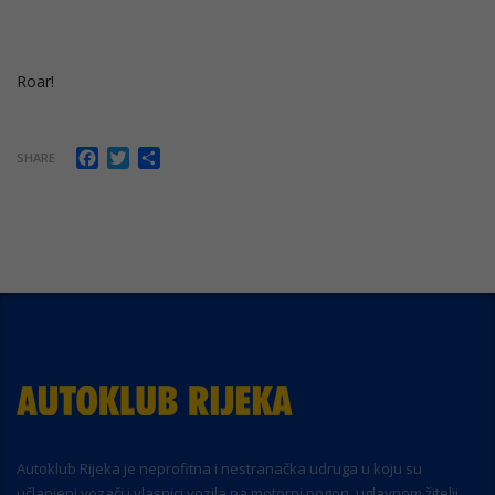
Roar!
Facebook
Twitter
Share
SHARE
Autoklub Rijeka je neprofitna i nestranačka udruga u koju su
učlanjeni vozači i vlasnici vozila na motorni pogon, uglavnom žitelji