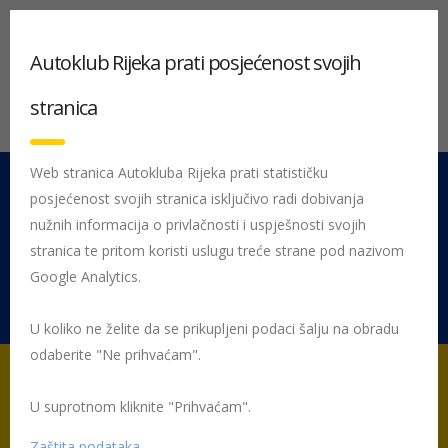
Autoklub Rijeka prati posjećenost svojih
stranica
Web stranica Autokluba Rijeka prati statističku
posjećenost svojih stranica isključivo radi dobivanja
051 212 442
Centrala
nužnih informacija o privlačnosti i uspješnosti svojih
Pon - Pet 08:00 - 16:00
stranica te pritom koristi uslugu treće strane pod nazivom
Google Analytics.
Rujevica 9/1, 51000 Rijeka
U koliko ne želite da se prikupljeni podaci šalju na obradu
odaberite "Ne prihvaćam".
U suprotnom kliknite "Prihvaćam".
Početna
Ford
Zaštita podataka