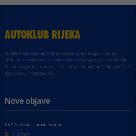
Autoklub Rijeka je neprofitna i nestranačka udruga u koju su
učlanjeni vozači i vlasnici vozila na motorni pogon, uglavnom žitelji
Primorsko-goranske županije. Povjerenje Autoklubu Rijeka godišnje
daje više od 17.000 članova.
Nove objave
HAK članstvo – pravne osobe
21.07.2026