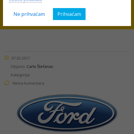
Ford
Ne prihvaćam
Prihvaćam
07.02.2017
Objavio:
Carlo Štefanac
Kategorija:
Nema komentara