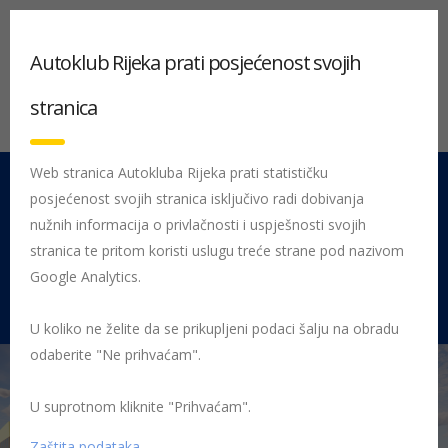
Autoklub Rijeka prati posjećenost svojih
stranica
Web stranica Autokluba Rijeka prati statističku
posjećenost svojih stranica isključivo radi dobivanja
051 212 442
Centrala
nužnih informacija o privlačnosti i uspješnosti svojih
Pon - Pet 08:00 - 16:00
stranica te pritom koristi uslugu treće strane pod nazivom
Google Analytics.
Rujevica 9/1, 51000 Rijeka
U koliko ne želite da se prikupljeni podaci šalju na obradu
odaberite "Ne prihvaćam".
U suprotnom kliknite "Prihvaćam".
Početna
Posljednje objavljene novosti
AK Rijeka
Potpisan
ugovor o početku gradnje centra za vozače na Rujevici
Zaštita podataka