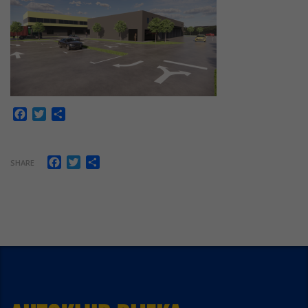
Facebook
Twitter
Share
Facebook
Twitter
Share
SHARE