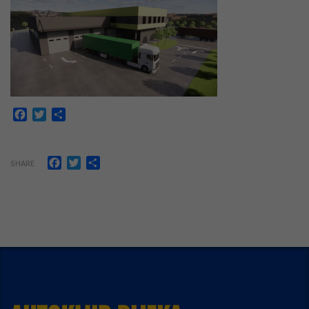
Facebook
Twitter
Share
Facebook
Twitter
Share
SHARE