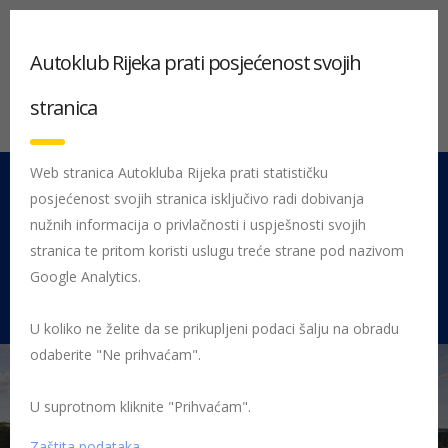
Autoklub Rijeka prati posjećenost svojih
stranica
Web stranica Autokluba Rijeka prati statističku
posjećenost svojih stranica isključivo radi dobivanja
051 212 442
Centrala
nužnih informacija o privlačnosti i uspješnosti svojih
Pon - Pet 08:00 - 16:00
stranica te pritom koristi uslugu treće strane pod nazivom
Google Analytics.
Rujevica 9/1, 51000 Rijeka
U koliko ne želite da se prikupljeni podaci šalju na obradu
odaberite "Ne prihvaćam".
U suprotnom kliknite "Prihvaćam".
Početna
Posljednje objavljene novosti
AK Rijeka
Potpisan
ugovor o početku gradnje centra za vozače na Rujevici
Zaštita podataka