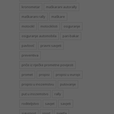
kronometar
maškarani autorally
maškarani rally
maškare
motocikl
motociklisti
osiguranje
osiguranje automobila
pari-bakar
pavlović
pravni savjeti
preventiva
priče iz riječke prometne povijesti
promet
propisi
propisi u europi
propisi u inozemstvu
putovanje
put u inozemstvo
rally
roditeljstvo
savjet
savjeti
sigurnost
sport
svjetla