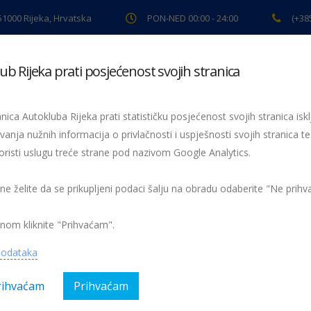
 51000 Rijeka, Hrvatska
PON-NED 00:00 - 24:00
(+38
ub Rijeka prati posjećenost svojih stranica
ki pregled
Pomoć na cesti
Servis
Preventiva
Spor
nica Autokluba Rijeka prati statističku posjećenost svojih stranica iskl
vanja nužnih informacija o privlačnosti i uspješnosti svojih stranica te
oristi uslugu treće strane pod nazivom Google Analytics.
Potpisan ugovor o početku gradnje centra za vozače na Rujevici
Enscap
00-00-05
 ne želite da se prikupljeni podaci šalju na obradu odaberite "Ne prih
nom kliknite "Prihvaćam".
podataka
rihvaćam
Prihvaćam