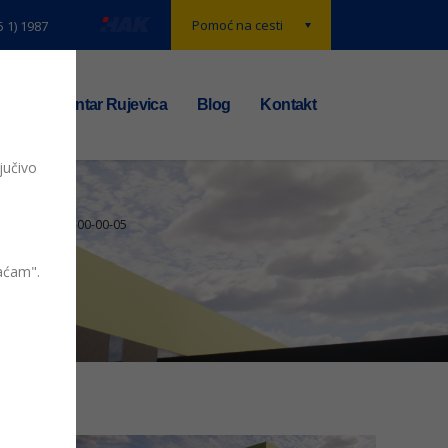
Pomoć na cesti
5 1) 1987
t
TS centar Rujevica
Blog
Kontakt
jučivo
e_2021-12-02-00-00-05
vaćam".