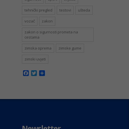
tehnički pregled
testovi
ušteda
vozač
zakon
zakon o sigurnosti prometa na
cestama
zimska oprema
zimske gume
zimski uvjeti
Facebook
Twitter
Share
Newsletter