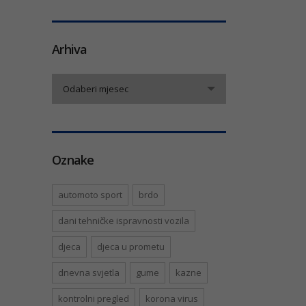
Arhiva
Arhiva
Odaberi mjesec
Oznake
automoto sport
brdo
dani tehničke ispravnosti vozila
djeca
djeca u prometu
dnevna svjetla
gume
kazne
kontrolni pregled
korona virus