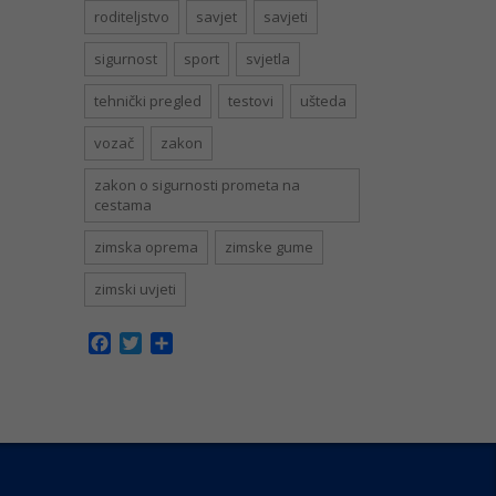
roditeljstvo
savjet
savjeti
sigurnost
sport
svjetla
tehnički pregled
testovi
ušteda
vozač
zakon
zakon o sigurnosti prometa na
cestama
zimska oprema
zimske gume
zimski uvjeti
Facebook
Twitter
Share