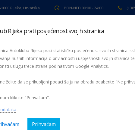
 51000 Rijeka, Hrvatska
PON-NED 00:00 - 24:00
(+38
ub Rijeka prati posjećenost svojih stranica
ki pregled
Pomoć na cesti
Servis
Preventiva
Spor
nica Autokluba Rijeka prati statističku posjećenost svojih stranica iskl
vanja nužnih informacija o privlačnosti i uspješnosti svojih stranica te
oristi uslugu treće strane pod nazivom Google Analytics.
PREDSTAVLJENO 3D VJEŽBALIŠTE
Vježbalište 1
 ne želite da se prikupljeni podaci šalju na obradu odaberite "Ne prih
nom kliknite "Prihvaćam".
podataka
rihvaćam
Prihvaćam