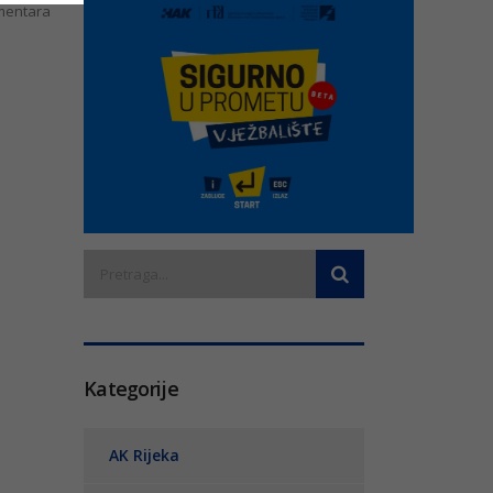
entara
Kategorije
AK Rijeka