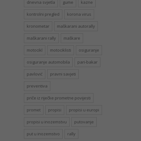
dnevna svjetla
gume
kazne
kontrolni pregled
korona virus
kronometar
maškarani autorally
maškarani rally
maškare
motocikl
motociklisti
osiguranje
osiguranje automobila
pari-bakar
pavlović
pravni savjeti
preventiva
priče iz riječke prometne povijesti
promet
propisi
propisi u europi
propisi u inozemstvu
putovanje
put u inozemstvo
rally