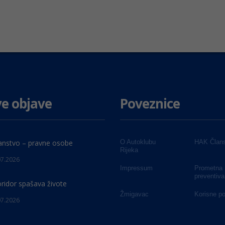
e objave
Poveznice
anstvo – pravne osobe
O Autoklubu
HAK Člans
Rijeka
07.2026
Impressum
Prometna
preventiva
oridor spašava živote
Žmigavac
Korisne p
07.2026