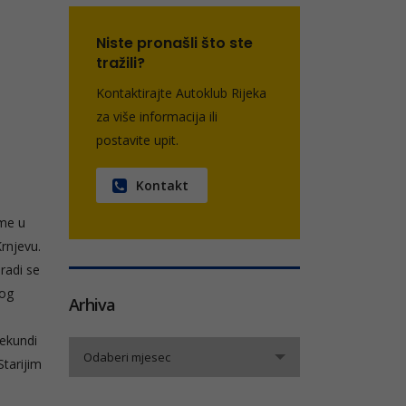
Niste pronašli što ste
tražili?
Kontaktirajte Autoklub Rijeka
za više informacija ili
postavite upit.
Kontakt
eme u
Krnjevu.
radi se
bog
Arhiva
sekundi
Arhiva
Odaberi mjesec
Starijim