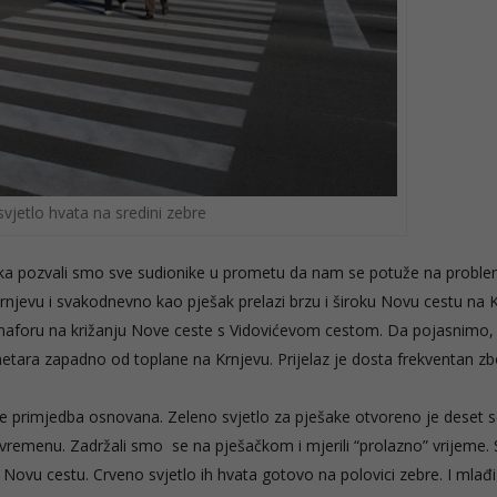
svjetlo hvata na sredini zebre
eka pozvali smo sve sudionike u prometu da nam se potuže na probl
 Krnjevu i svakodnevno kao pješak prelazi brzu i široku Novu cestu na 
aforu na križanju Nove ceste s Vidovićevom cestom. Da pojasnimo, 
etara zapadno od toplane na Krnjevu. Prijelaz je dosta frekventan z
a je primjedba osnovana. Zeleno svjetlo za pješake otvoreno je deset 
 vremenu. Zadržali smo se na pješačkom i mjerili “prolazno” vrijeme. 
Novu cestu. Crveno svjetlo ih hvata gotovo na polovici zebre. I mlađi