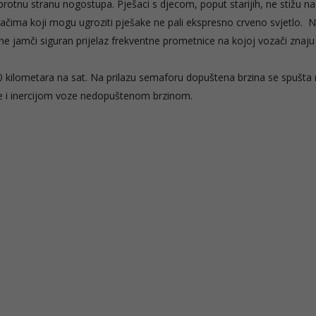
suprotnu stranu nogostupa. Pješaci s djecom, poput starijih, ne stižu na
vozačima koji mogu ugroziti pješake ne pali ekspresno crveno svjetlo. 
a ne jamči siguran prijelaz frekventne prometnice na kojoj vozači znaju
0 kilometara na sat. Na prilazu semaforu dopuštena brzina se spušta
ne i inercijom voze nedopuštenom brzinom.