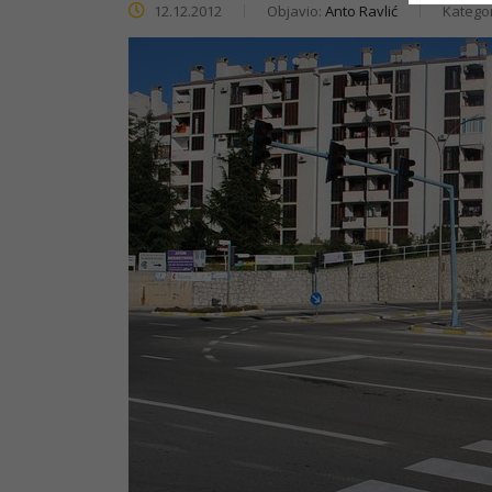
12.12.2012
Objavio:
Anto Ravlić
Kategor