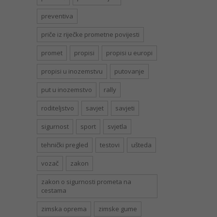
preventiva
priče iz riječke prometne povijesti
promet
propisi
propisi u europi
propisi u inozemstvu
putovanje
put u inozemstvo
rally
roditeljstvo
savjet
savjeti
sigurnost
sport
svjetla
tehnički pregled
testovi
ušteda
vozač
zakon
zakon o sigurnosti prometa na
cestama
zimska oprema
zimske gume