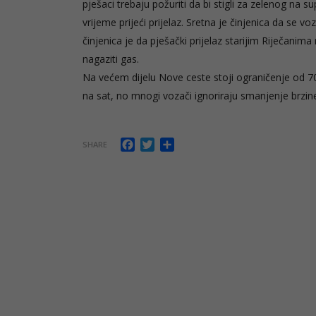
pješaci trebaju požuriti da bi stigli za zelenog na 
vrijeme prijeći prijelaz. Sretna je činjenica da se 
činjenica je da pješački prijelaz starijim Riječanim
nagaziti gas.
Na većem dijelu Nove ceste stoji ograničenje od 7
na sat, no mnogi vozači ignoriraju smanjenje brzi
Facebook
Twitter
Share
SHARE