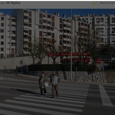
ija:
AK Rijeka
Nema kom