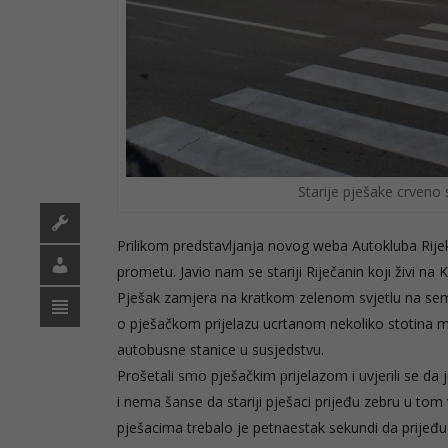
Starije pješake crveno 
Prilikom predstavljanja novog weba Autokluba Rij
prometu. Javio nam se stariji Riječanin koji živi na
Pješak zamjera na kratkom zelenom svjetlu na sem
o pješačkom prijelazu ucrtanom nekoliko stotina m
autobusne stanice u susjedstvu.
Prošetali smo pješačkim prijelazom i uvjerili se d
i nema šanse da stariji pješaci prijeđu zebru u tom
pješacima trebalo je petnaestak sekundi da prijeđu 