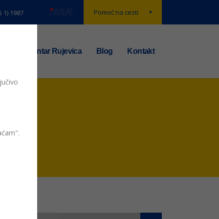
Pomoć na cesti
5 1) 1987
t
TS centar Rujevica
Blog
Kontakt
jučivo
vaćam".