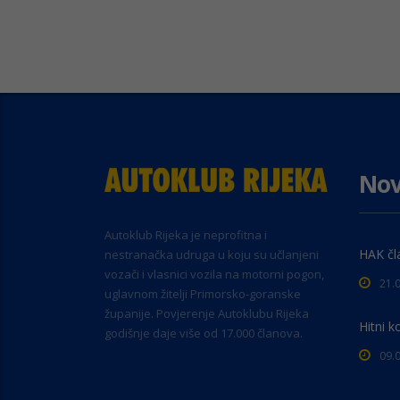
Nov
Autoklub Rijeka je neprofitna i
HAK čl
nestranačka udruga u koju su učlanjeni
vozači i vlasnici vozila na motorni pogon,
21.
uglavnom žitelji Primorsko-goranske
županije. Povjerenje Autoklubu Rijeka
Hitni k
godišnje daje više od 17.000 članova.
09.