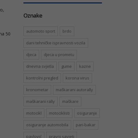
No,
Oznake
automoto sport
brdo
 na 50
dani tehničke ispravnosti vozila
djeca
djeca u prometu
dnevna svjetla
gume
kazne
kontrolni pregled
korona virus
kronometar
maškarani autorally
maškarani rally
maškare
motocikl
motociklisti
osiguranje
osiguranje automobila
pari-bakar
pavlović
pravni savjeti