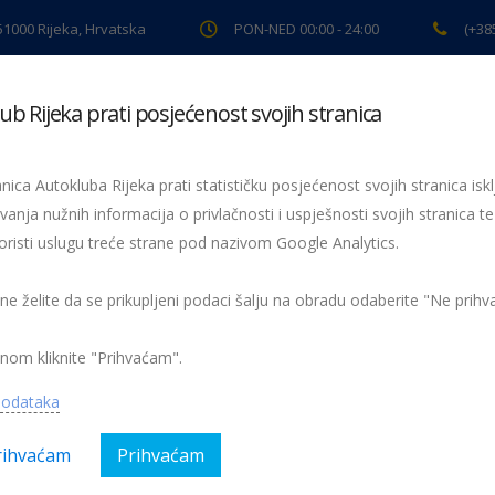
 51000 Rijeka, Hrvatska
PON-NED 00:00 - 24:00
(+38
ub Rijeka prati posjećenost svojih stranica
ki pregled
Pomoć na cesti
Servis
Preventiva
Spor
nica Autokluba Rijeka prati statističku posjećenost svojih stranica iskl
vanja nužnih informacija o privlačnosti i uspješnosti svojih stranica te
oristi uslugu treće strane pod nazivom Google Analytics.
Prekratki zeleni semafor na Novoj cesti
afor na Novoj cesti
 ne želite da se prikupljeni podaci šalju na obradu odaberite "Ne prih
nom kliknite "Prihvaćam".
podataka
rihvaćam
Prihvaćam