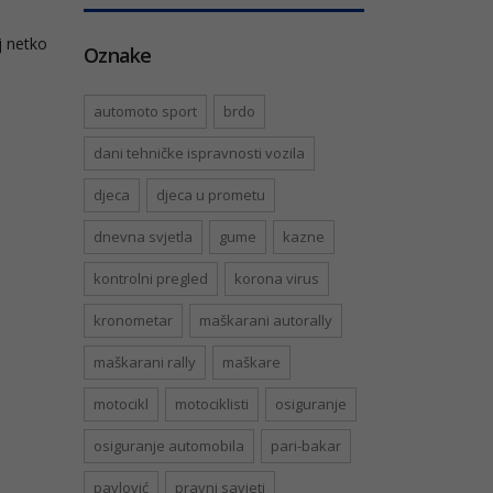
j netko
Oznake
automoto sport
brdo
dani tehničke ispravnosti vozila
djeca
djeca u prometu
dnevna svjetla
gume
kazne
kontrolni pregled
korona virus
kronometar
maškarani autorally
maškarani rally
maškare
motocikl
motociklisti
osiguranje
osiguranje automobila
pari-bakar
pavlović
pravni savjeti