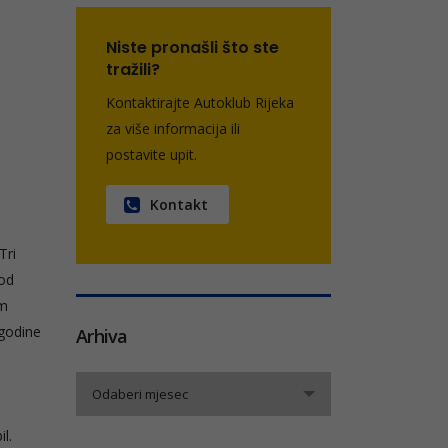
Niste pronašli što ste
tražili?
Kontaktirajte Autoklub Rijeka
za više informacija ili
postavite upit.
Kontakt
Tri
pod
om
godine
Arhiva
Arhiva
Odaberi mjesec
l.