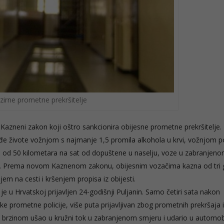
irne prometne prekršitelje
azneni zakon koji oštro sankcionira obijesne prometne prekršitelje. 
uđe živote vožnjom s najmanje 1,5 promila alkohola u krvi, vožnjom 
rže od 50 kilometara na sat od dopuštene u naselju, voze u zabranjen
tu. Prema novom Kaznenom zakonu, obijesnim vozačima kazna od tri 
njem na cesti i kršenjem propisa iz obijesti.
je u Hrvatskoj prijavljen 24-godišnji Puljanin. Samo četiri sata nakon
e prometne policije, više puta prijavljivan zbog prometnih prekršaja i
 brzinom ušao u kružni tok u zabranjenom smjeru i udario u automobi