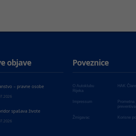
e objave
Poveznice
anstvo – pravne osobe
O Autoklubu
HAK Člans
Rijeka
07.2026
Impressum
Prometna
preventiva
oridor spašava živote
Žmigavac
Korisne p
07.2026