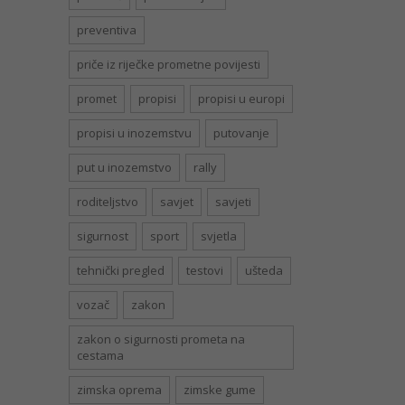
preventiva
priče iz riječke prometne povijesti
promet
propisi
propisi u europi
propisi u inozemstvu
putovanje
put u inozemstvo
rally
roditeljstvo
savjet
savjeti
sigurnost
sport
svjetla
tehnički pregled
testovi
ušteda
vozač
zakon
zakon o sigurnosti prometa na
cestama
zimska oprema
zimske gume