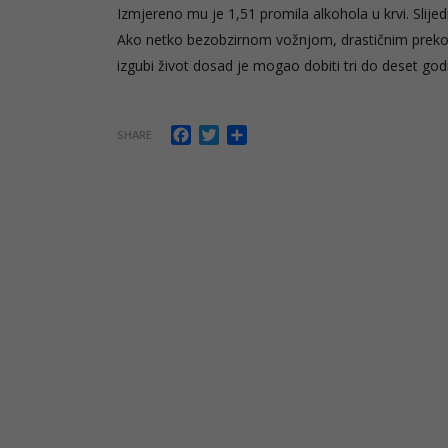
Izmjereno mu je 1,51 promila alkohola u krvi. Slije
Ako netko bezobzirnom vožnjom, drastičnim prekora
izgubi život dosad je mogao dobiti tri do deset godi
Facebook
Twitter
Share
SHARE