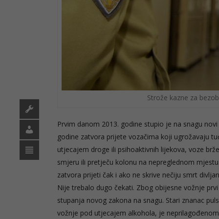
Strože kazne za bezobz
Prvim danom 2013. godine stupio je na snagu novi K
godine zatvora prijete vozačima koji ugrožavaju t
utjecajem droge ili psihoaktivnih lijekova, voze b
smjeru ili pretječu kolonu na nepreglednom mjes
zatvora prijeti čak i ako ne skrive nečiju smrt divlja
Nije trebalo dugo čekati. Zbog obijesne vožnje prvi 
stupanja novog zakona na snagu. Stari znanac pulsk
vožnje pod utjecajem alkohola, je neprilagođenom