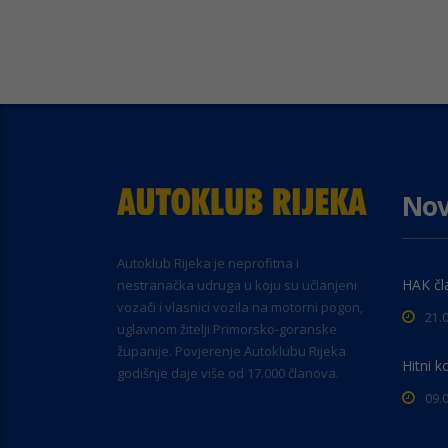
Nov
Autoklub Rijeka je neprofitna i
HAK čl
nestranačka udruga u koju su učlanjeni
vozači i vlasnici vozila na motorni pogon,
21.
uglavnom žitelji Primorsko-goranske
županije. Povjerenje Autoklubu Rijeka
Hitni k
godišnje daje više od 17.000 članova.
09.