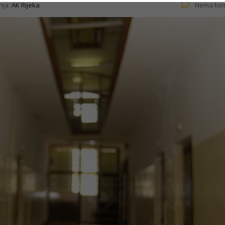
ija:
AK Rijeka
Nema kom