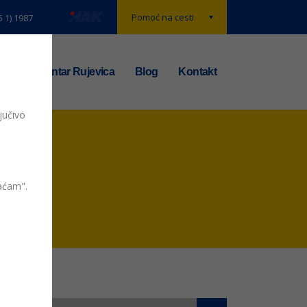
Pomoć na cesti
5 1) 1987
t
TS centar Rujevica
Blog
Kontakt
jučivo
vaćam".