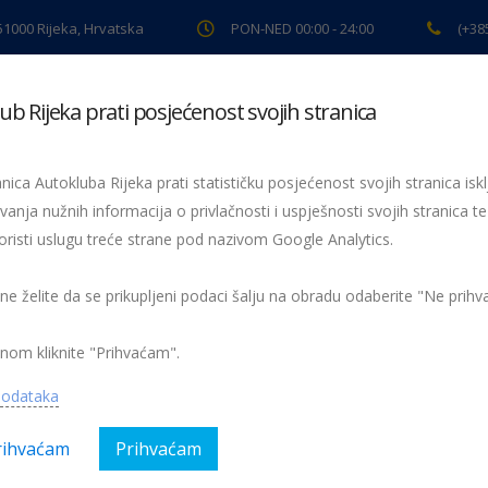
 51000 Rijeka, Hrvatska
PON-NED 00:00 - 24:00
(+38
ub Rijeka prati posjećenost svojih stranica
ki pregled
Pomoć na cesti
Servis
Preventiva
Spor
nica Autokluba Rijeka prati statističku posjećenost svojih stranica iskl
vanja nužnih informacija o privlačnosti i uspješnosti svojih stranica te
oristi uslugu treće strane pod nazivom Google Analytics.
Recidivistu prva prijava za obijesnu vožnju
ava za obijesnu vožnju
 ne želite da se prikupljeni podaci šalju na obradu odaberite "Ne prih
nom kliknite "Prihvaćam".
podataka
rihvaćam
Prihvaćam