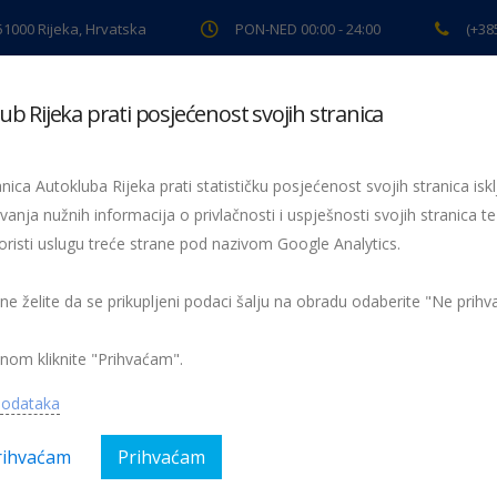
 51000 Rijeka, Hrvatska
PON-NED 00:00 - 24:00
(+38
ub Rijeka prati posjećenost svojih stranica
ki pregled
Pomoć na cesti
Servis
Preventiva
Spor
nica Autokluba Rijeka prati statističku posjećenost svojih stranica iskl
one Autokluba Rijeka
vanja nužnih informacija o privlačnosti i uspješnosti svojih stranica te
oristi uslugu treće strane pod nazivom Google Analytics.
hrvatskog automobilističkog i karting prvenstva sezone 2018
 ne želite da se prikupljeni podaci šalju na obradu odaberite "Ne prih
nom kliknite "Prihvaćam".
egorija:
AK Rijeka, Magazin, Sport
Nema kom
podataka
rihvaćam
Prihvaćam