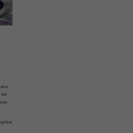
ržana
z AK
veza
spješna