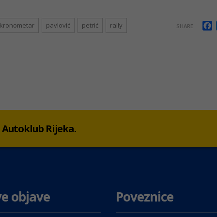
F
kronometar
pavlović
petrić
rally
SHARE
 u Autoklub Rijeka.
e objave
Poveznice