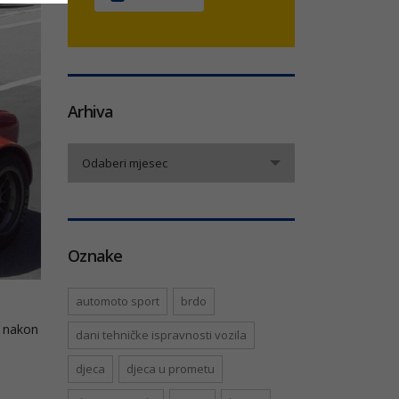
Arhiva
Arhiva
Odaberi mjesec
Oznake
automoto sport
brdo
e nakon
dani tehničke ispravnosti vozila
djeca
djeca u prometu