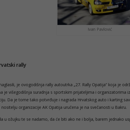
Ivan Pavlović
rvatski rally
glasili, je ovogodišnja rally autoutrka „27. Rally Opatija“ koja je od
je višegodišnja suradnja s sportskim prijateljima i organizatorima i
iju. Da je tome tako potvrđuje i nagrada Hrvatskog auto i karting sa
a nositelju organizacije AK Opatija uručena je na svečanosti u Bakru.
a u ožujku te se nadamo, da će biti ako ne i bolja, barem jednako u