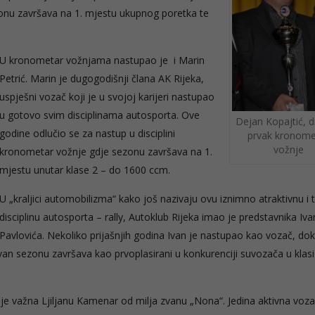
zonu završava na 1. mjestu ukupnog poretka te
U kronometar vožnjama nastupao je i Marin
Petrić. Marin je dugogodišnji člana AK Rijeka,
uspješni vozač koji je u svojoj karijeri nastupao
u gotovo svim disciplinama autosporta. Ove
Dejan Kopajtić, d
godine odlučio se za nastup u disciplini
prvak kronome
vožnje
kronometar vožnje gdje sezonu završava na 1.
mjestu unutar klase 2 – do 1600 ccm.
U „kraljici automobilizma“ kako još nazivaju ovu iznimno atraktivnu i 
disciplinu autosporta – rally, Autoklub Rijeka imao je predstavnika Iv
Pavlovića. Nekoliko prijašnjih godina Ivan je nastupao kao vozač, do
an sezonu završava kao prvoplasirani u konkurenciji suvozača u klasi
nje važna Ljiljanu Kamenar od milja zvanu „Nona“. Jedina aktivna voza