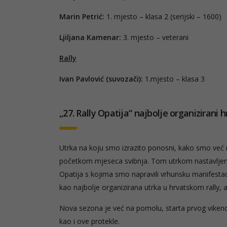
Marin Petrić:
1. mjesto – klasa 2 (serijski – 1600)
Ljiljana Kamenar:
3. mjesto – veterani
Rally
Ivan Pavlović (suvozači):
1.mjesto – klasa 3
„27. Rally Opatija“ najbolje organizirani h
Utrka na koju smo izrazito ponosni, kako smo već na
početkom mjeseca svibnja. Tom utrkom nastavljena 
Opatija s kojima smo napravili vrhunsku manifestac
kao najbolje organizirana utrka u hrvatskom rally, 
Nova sezona je već na pomolu, starta prvog vikend
kao i ove protekle.