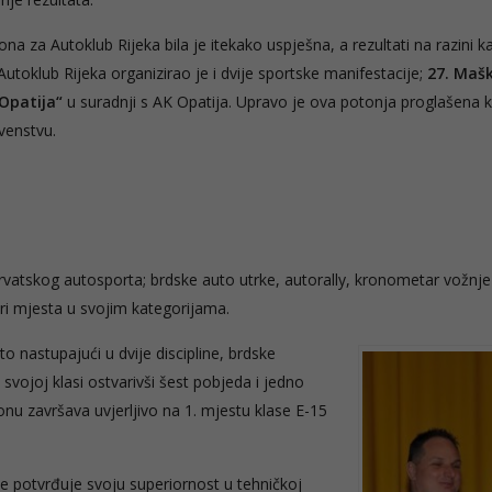
zona za Autoklub Rijeka bila je itekako uspješna, a rezultati na razini k
toklub Rijeka organizirao je i dvije sportske manifestacije;
27. Maš
 Opatija“
u suradnji s AK Opatija. Upravo je ova potonja proglašena 
venstvu.
hrvatskog autosporta; brdske auto utrke, autorally, kronometar vožnje 
tri mjesta u svojim kategorijama.
o nastupajući u dvije discipline, brdske
svojoj klasi ostvarivši šest pobjeda i jedno
nu završava uvjerljivo na 1. mjestu klase E-15
je potvrđuje svoju superiornost u tehničkoj