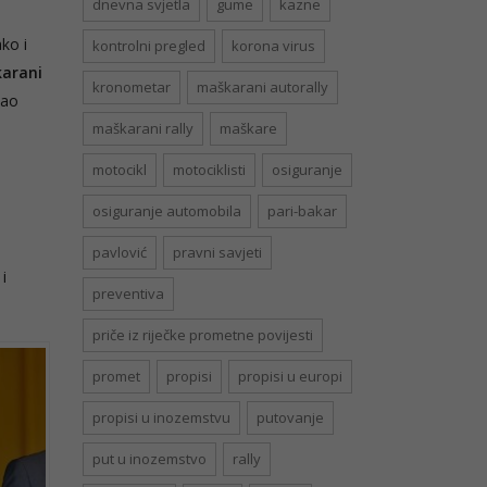
dnevna svjetla
gume
kazne
ako i
kontrolni pregled
korona virus
karani
kronometar
maškarani autorally
kao
maškarani rally
maškare
motocikl
motociklisti
osiguranje
osiguranje automobila
pari-bakar
pavlović
pravni savjeti
i
preventiva
priče iz riječke prometne povijesti
promet
propisi
propisi u europi
propisi u inozemstvu
putovanje
put u inozemstvo
rally