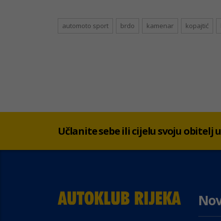
automoto sport
brdo
kamenar
kopajtić
Učlanite sebe ili cijelu svoju obitelj
Nov