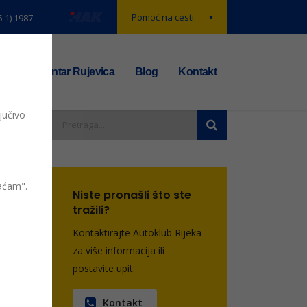
Pomoć na cesti
5 1) 1987
t
TS centar Rujevica
Blog
Kontakt
jučivo
.
vaćam".
Niste pronašli što ste
tražili?
entara
Kontaktirajte Autoklub Rijeka
za više informacija ili
postavite upit.
Kontakt