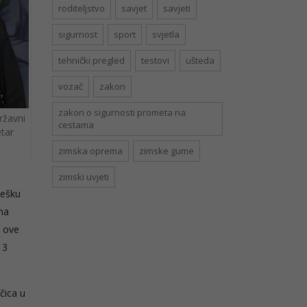
roditeljstvo
savjet
savjeti
sigurnost
sport
svjetla
tehnički pregled
testovi
ušteda
vozač
zakon
zakon o sigurnosti prometa na
ržavni
cestama
tar
zimska oprema
zimske gume
zimski uvjeti
tešku
ana
k ove
 3
čica u