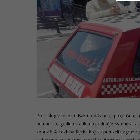
Proteklog vikenda u Bakru održano je proglašenje 
petnaestak godina vratilo na područje Kvarnera, a 
sportaši Autokluba Rijeka koji su preuzeli nagrade 
klubovima za sav trud i sredstva utrošena u postiza