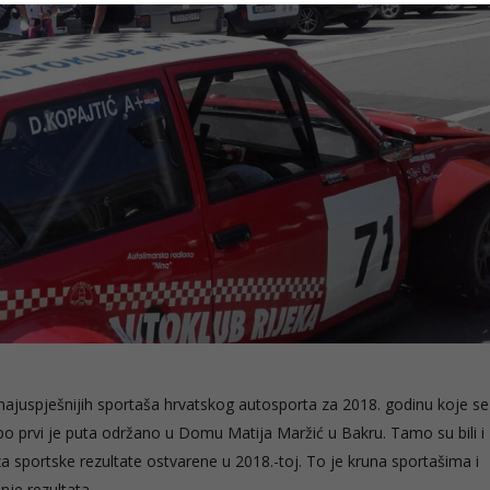
najuspješnijih sportaša hrvatskog autosporta za 2018. godinu koje s
po prvi je puta održano u Domu Matija Maržić u Bakru. Tamo su bili i
za sportske rezultate ostvarene u 2018.-toj. To je kruna sportašima i
nje rezultata.