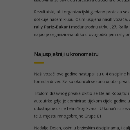
Rezultatski, ali i organizacijski gledano protekla se
dolikuje našem klubu. Osim uspjeha naših vozača, Au
rally Pariz-Bakar
i međunarodnu utrku „
27.
Rally
najbolje organizirana utrka u ovogodišnjem rally pr
Najuspješniji u kronometru
Naši vozači ove godine nastupali su u 4 discipline 
formula driver. Svi su okončali sezonu unutar prva 
Titulom državnog prvaka okitio se Dejan Kopajtić i t
autoutrke gdje je dominirao tijekom cijele godine u 
odustajane uslije tehničkog kvara. U konačnici sezo
te 3. mjestu mnogobrojne Grupe E1.
Nadalje Dejan, osim u brzinskim disciplinama, i dal