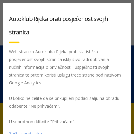
Autoklub Rijeka prati posjećenost svojih
stranica
Web stranica Autokluba Rijeka prati statističku
posjećenost svojih stranica isključivo radi dobivanja
051 212 442
Centrala
nužnih informacija o privlačnosti i uspješnosti svojih
Pon - Pet 08:00 - 16:00
stranica te pritom koristi uslugu treće strane pod nazivom
Google Analytics.
Rujevica 9/1, 51000 Rijeka
U koliko ne želite da se prikupljeni podaci šalju na obradu
odaberite "Ne prihvaćam".
U suprotnom kliknite "Prihvaćam".
Početna
Posljednje objavljene novosti
AK Rijeka
Riječani
isprobali simulator prevrtanja
Zaštita podataka