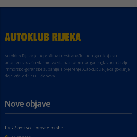
Autoklub Rijeka je neprofitna i nestranačka udruga u koju su
učlanjeni vozači i vlasnici vozila na motorni pogon, uglavnom žitelji
Primorsko-goranske županije. Povjerenje Autoklubu Rijeka godišnje
daje više od 17.000 članova.
Nove objave
HAK članstvo – pravne osobe