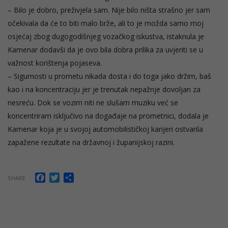
– Bilo je dobro, preživjela sam. Nije bilo ništa strašno jer sam
očekivala da će to biti malo brže, ali to je možda samo moj
osjećaj zbog dugogodišnjeg vozačkog iskustva, istaknula je
Kamenar dodavši da je ovo bila dobra prilika za uvjeriti se u
važnost korištenja pojaseva.
– Sigurnosti u prometu nikada dosta i do toga jako držim, baš
kao i na koncentraciju jer je trenutak nepažnje dovoljan za
nesreću. Dok se vozim niti ne slušam muziku već se
koncentriram isključivo na događaje na prometnici, dodala je
Kamenar koja je u svojoj automobilističkoj karijeri ostvarila
zapažene rezultate na državnoj i županijskoj razini.
Facebook
Twitter
Share
SHARE