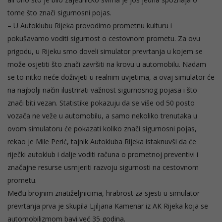
tome što znači sigurnosni pojas.
– U Autoklubu Rijeka provodimo prometnu kulturu i
pokušavamo voditi sigurnost o cestovnom prometu. Za ovu
prigodu, u Rijeku smo doveli simulator prevrtanja u kojem se
može osjetiti što znači završiti na krovu u automobilu. Nadam
se to nitko neće doživjeti u realnim uvjetima, a ovaj simulator će
na najbolji način ilustrirati važnost sigurnosnog pojasa i što
znači biti vezan. Statistike pokazuju da se više od 50 posto
vozača ne veže u automobilu, a samo nekoliko trenutaka u
ovom simulatoru će pokazati koliko znači sigurnosni pojas,
rekao je Mile Perić, tajnik Autokluba Rijeka istaknuvši da će
riječki autoklub i dalje voditi računa o prometnoj preventivi i
značajne resurse usmjeriti razvoju sigurnosti na cestovnom
prometu.
Među brojnim znatiželjnicima, hrabrost za sjesti u simulator
prevrtanja prva je skupila Ljiljana Kamenar iz AK Rijeka koja se
automobilizmom bavi već 35 godina.