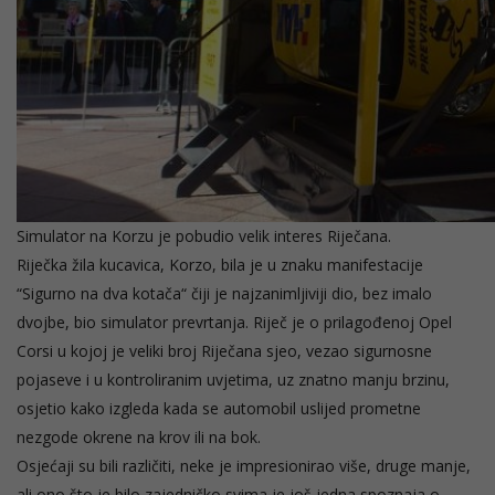
Simulator na Korzu je pobudio velik interes Riječana.
Riječka žila kucavica, Korzo, bila je u znaku manifestacije
“Sigurno na dva kotača“ čiji je najzanimljiviji dio, bez imalo
dvojbe, bio simulator prevrtanja. Riječ je o prilagođenoj Opel
Corsi u kojoj je veliki broj Riječana sjeo, vezao sigurnosne
pojaseve i u kontroliranim uvjetima, uz znatno manju brzinu,
osjetio kako izgleda kada se automobil uslijed prometne
nezgode okrene na krov ili na bok.
Osjećaji su bili različiti, neke je impresionirao više, druge manje,
ali ono što je bilo zajedničko svima je još jedna spoznaja o