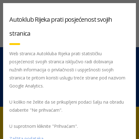
Autoklub Rijeka prati posjećenost svojih
stranica
Web stranica Autokluba Rijeka prati statističku
posjećenost svojih stranica isključivo radi dobivanja
051 212 442
Centrala
nužnih informacija o privlačnosti i uspješnosti svojih
Pon - Pet 08:00 - 16:00
stranica te pritom koristi uslugu treće strane pod nazivom
Google Analytics.
Rujevica 9/1, 51000 Rijeka
U koliko ne želite da se prikupljeni podaci šalju na obradu
odaberite "Ne prihvaćam".
U suprotnom kliknite "Prihvaćam".
Početna
Posljednje objavljene novosti
Obavijesti
Skraćeno
radno vrijeme 31.03.2018. stanica za tehnički pregled vozila Preluk i Pag
Zaštita podataka