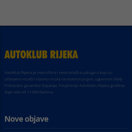
Autoklub Rijeka je neprofitna i nestranačka udruga u koju su
učlanjeni vozači i vlasnici vozila na motorni pogon, uglavnom žitelji
Primorsko-goranske županije. Povjerenje Autoklubu Rijeka godišnje
daje više od 17.000 članova.
Nove objave