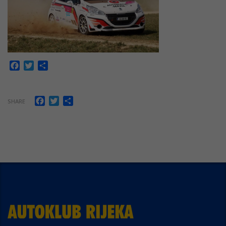
Facebook
Twitter
Share
Facebook
Twitter
Share
SHARE