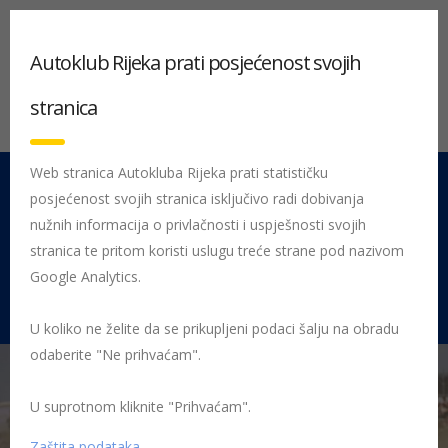
Autoklub Rijeka prati posjećenost svojih
stranica
Web stranica Autokluba Rijeka prati statističku
posjećenost svojih stranica isključivo radi dobivanja
051 212 442
Centrala
nužnih informacija o privlačnosti i uspješnosti svojih
Pon - Pet 08:00 - 16:00
stranica te pritom koristi uslugu treće strane pod nazivom
Google Analytics.
Rujevica 9/1, 51000 Rijeka
U koliko ne želite da se prikupljeni podaci šalju na obradu
odaberite "Ne prihvaćam".
U suprotnom kliknite "Prihvaćam".
Početna
Posljednje objavljene novosti
Sport
Start oktanskog
vikenda na Kvarneru
Prodan
Zaštita podataka