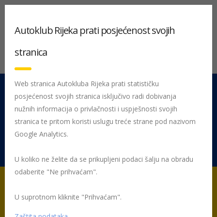
Autoklub Rijeka prati posjećenost svojih
stranica
Web stranica Autokluba Rijeka prati statističku
posjećenost svojih stranica isključivo radi dobivanja
051 212 442
Centrala
nužnih informacija o privlačnosti i uspješnosti svojih
Pon - Pet 08:00 - 16:00
stranica te pritom koristi uslugu treće strane pod nazivom
Google Analytics.
Rujevica 9/1, 51000 Rijeka
U koliko ne želite da se prikupljeni podaci šalju na obradu
odaberite "Ne prihvaćam".
U suprotnom kliknite "Prihvaćam".
Početna
Posljednje objavljene novosti
AK Rijeka
Svjetla
obavezna i danju
Zaštita podataka