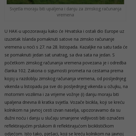
Svjetla moraju biti upaljena i danju za zimskog računanja
vremena
U HAK-u upozoravaju kako će Hrvatska i ostali dio Europe uz
izuzetak Islanda pomaknuti satove na zimsko računanje
vremena u noći s 27. na 28. listopada. Kazaljke na satu tada će
se pomaknuti jedan sat unatrag, sa dva sata na jedan. S
početkom zimskog računanja vremena povezana je i odredba
članka 102. Zakona o sigurnosti prometa na cestama prema
kojoj u razdoblju zimskog računanja vremena, od posljednjeg
vikenda u listopadu pa sve do posljednjeg vikenda u ožujku, na
motornim vozilima i za vrijeme vožnje (i) danju moraju biti
upaljena dnevna ili kratka svjetla. Vozače bicikla, koji se kreću
kolnikom na javnoj cesti izvan naselja, upozoravamo da su
dužni noću i danju u slučaju smanjene vidljivosti biti označeni
reflektirajućim prslukom ili reflektirajućom biciklističkom
odjećom. Isto tako, pješaci, koji se kreću kolnikom na javnoj