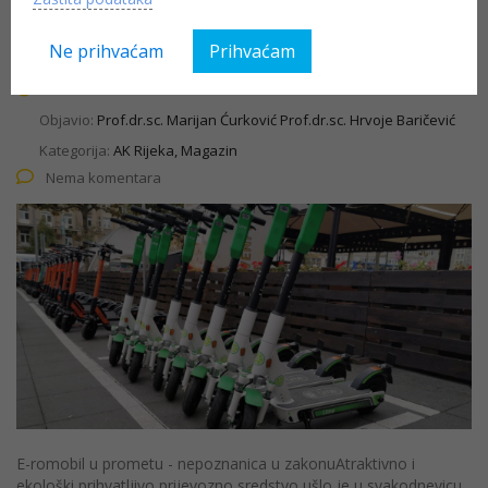
zakonu
Ne prihvaćam
Prihvaćam
15.01.2021
Objavio:
Prof.dr.sc. Marijan Ćurković Prof.dr.sc. Hrvoje Baričević
Kategorija:
AK Rijeka, Magazin
Nema komentara
E-romobil u prometu - nepoznanica u zakonuAtraktivno i
ekološki prihvatljivo prijevozno sredstvo ušlo je u svakodnevicu,