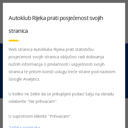
Autoklub Rijeka prati posjećenost svojih
stranica
Web stranica Autokluba Rijeka prati statističku
posjećenost svojih stranica isključivo radi dobivanja
051 212 442
Centrala
nužnih informacija o privlačnosti i uspješnosti svojih
Pon - Pet 08:00 - 16:00
stranica te pritom koristi uslugu treće strane pod nazivom
Google Analytics.
Rujevica 9/1, 51000 Rijeka
U koliko ne želite da se prikupljeni podaci šalju na obradu
odaberite "Ne prihvaćam".
Početna
Posljednje objavljene novosti
obvezno osiguranje
U suprotnom kliknite "Prihvaćam".
E-romobil u prometu – nepoznanica u
Zaštita podataka