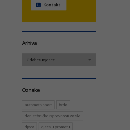
Kontakt
Arhiva
Arhiva
Odaberi mjesec
Oznake
automoto sport
brdo
dani tehničke ispravnosti vozila
djeca
djeca u prometu