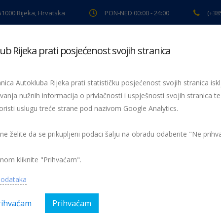
 51000 Rijeka, Hrvatska
PON-NED 00:00 - 24:00
(+38
ub Rijeka prati posjećenost svojih stranica
ki pregled
Pomoć na cesti
Servis
Preventiva
Spor
nica Autokluba Rijeka prati statističku posjećenost svojih stranica iskl
vanja nužnih informacija o privlačnosti i uspješnosti svojih stranica te
nesreća
oristi uslugu treće strane pod nazivom Google Analytics.
ju prometne nesreće
 ne želite da se prikupljeni podaci šalju na obradu odaberite "Ne prih
Nema kom
nom kliknite "Prihvaćam".
rija:
AK Rijeka, Magazin, Preventiva
podataka
rihvaćam
Prihvaćam