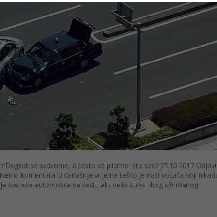
eDogodi se svakome, a često se pitamo: što sad? 25.10.2017 Objavio
a Nema komentara U današnje vrijeme teško je naći vozača koji nikada
sve više automobila na cesti, ali i veliki stres zbog užurbanog