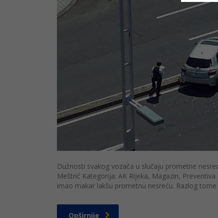
Dužnosti svakog vozača u slučaju prometne nesreć
Meštrić Kategorija: AK Rijeka, Magazin, Preventiv
imao makar lakšu prometnu nesreću. Razlog tome je 
Opširnije