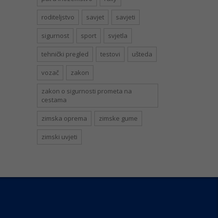
roditeljstvo
savjet
savjeti
sigurnost
sport
svjetla
tehnički pregled
testovi
ušteda
vozač
zakon
zakon o sigurnosti prometa na
cestama
zimska oprema
zimske gume
zimski uvjeti