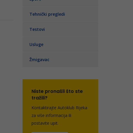
Tehnički pregledi
Testovi
Usluge
Žmigavac
Niste pronašli što ste
tražili?
Kontaktirajte Autoklub Rijeka
za više informacija ili
postavite upit.