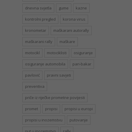
dnevna svjetla
gume
kazne
kontrolni pregled
korona virus
kronometar
maškarani autorally
maškarani rally
maškare
motocikl
motociklisti
osiguranje
osiguranje automobila
pari-bakar
pavlović
pravni savjeti
preventiva
priče iz riječke prometne povijesti
promet
propisi
propisi u europi
propisi u inozemstvu
putovanje
put u inozemstvo
rally