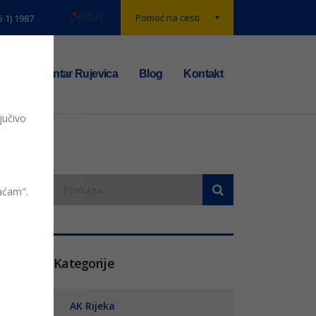
Pomoć na cesti
5 1) 1987
t
TS centar Rujevica
Blog
Kontakt
jučivo
vaćam".
entara
Kategorije
AK Rijeka