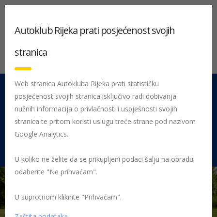
Autoklub Rijeka prati posjećenost svojih
stranica
Web stranica Autokluba Rijeka prati statističku
posjećenost svojih stranica isključivo radi dobivanja
051 212 442
Centrala
nužnih informacija o privlačnosti i uspješnosti svojih
Pon - Pet 08:00 - 16:00
stranica te pritom koristi uslugu treće strane pod nazivom
Google Analytics.
Rujevica 9/1, 51000 Rijeka
U koliko ne želite da se prikupljeni podaci šalju na obradu
odaberite "Ne prihvaćam".
U suprotnom kliknite "Prihvaćam".
Početna
Posljednje objavljene novosti
AK Rijeka
TEST DJEČJIH
AUTOSJEDALICA: samo jedna podbacila
autosjedalice
Zaštita podataka