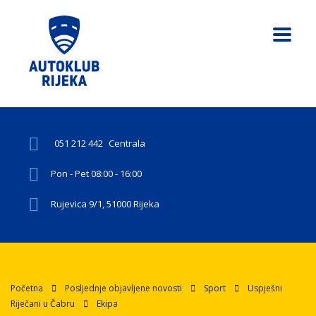
051 212 442
Centrala
Pon - Pet 08:00 - 16:00
Rujevica 9/1, 51000 Rijeka
Početna
Posljednje objavljene novosti
Sport
Uspješni
Riječani u Čabru
Ekipa