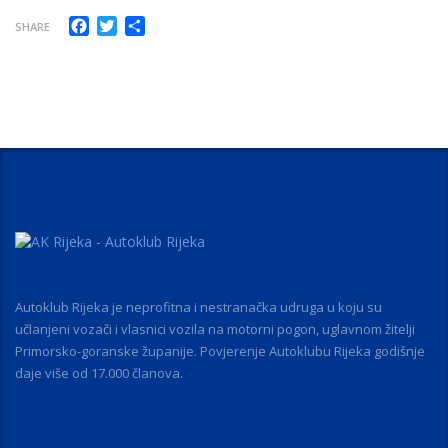
Facebook
Twitter
Share
SHARE
Autoklub Rijeka je neprofitna i nestranačka udruga u koju su
učlanjeni vozači i vlasnici vozila na motorni pogon, uglavnom žitelji
Primorsko-goranske županije. Povjerenje Autoklubu Rijeka godišnje
daje više od 17.000 članova.