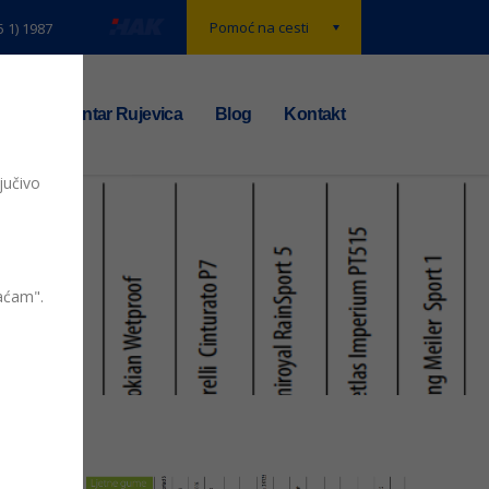
Pomoć na cesti
5 1) 1987
t
TS centar Rujevica
Blog
Kontakt
jučivo
05 55 r16
vaćam".