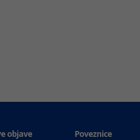
e objave
Poveznice