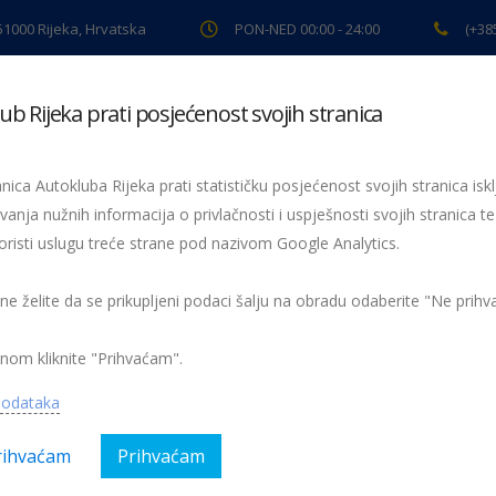
 51000 Rijeka, Hrvatska
PON-NED 00:00 - 24:00
(+38
ub Rijeka prati posjećenost svojih stranica
ki pregled
Pomoć na cesti
Servis
Preventiva
Spor
nica Autokluba Rijeka prati statističku posjećenost svojih stranica iskl
vanja nužnih informacija o privlačnosti i uspješnosti svojih stranica te
oristi uslugu treće strane pod nazivom Google Analytics.
Veliki test ljetnih guma – na vrhu Continental i Bridgestone
ljetne gume 2
16
 ne želite da se prikupljeni podaci šalju na obradu odaberite "Ne prih
nom kliknite "Prihvaćam".
podataka
rihvaćam
Prihvaćam