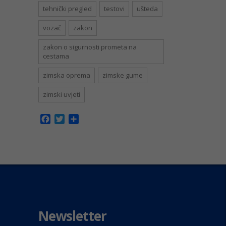
tehnički pregled
testovi
ušteda
vozač
zakon
zakon o sigurnosti prometa na
cestama
zimska oprema
zimske gume
zimski uvjeti
Facebook
Twitter
Share
Newsletter