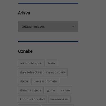
Arhiva
Arhiva
Odaberi mjesec
Oznake
automoto sport
brdo
dani tehničke ispravnosti vozila
djeca
djeca u prometu
dnevna svjetla
gume
kazne
kontrolni pregled
korona virus