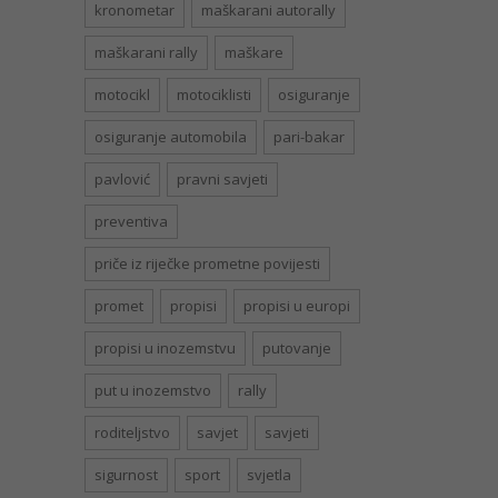
kronometar
maškarani autorally
maškarani rally
maškare
motocikl
motociklisti
osiguranje
osiguranje automobila
pari-bakar
pavlović
pravni savjeti
preventiva
priče iz riječke prometne povijesti
promet
propisi
propisi u europi
propisi u inozemstvu
putovanje
put u inozemstvo
rally
roditeljstvo
savjet
savjeti
sigurnost
sport
svjetla