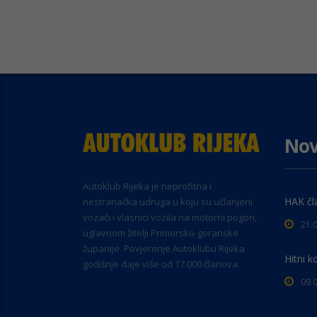
Nov
Autoklub Rijeka je neprofitna i
HAK čl
nestranačka udruga u koju su učlanjeni
vozači i vlasnici vozila na motorni pogon,
21.
uglavnom žitelji Primorsko-goranske
županije. Povjerenje Autoklubu Rijeka
Hitni k
godišnje daje više od 17.000 članova.
09.