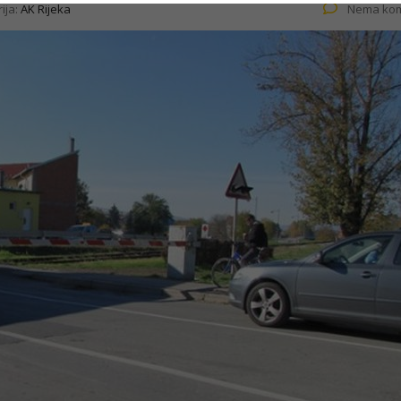
ija:
AK Rijeka
Nema kom