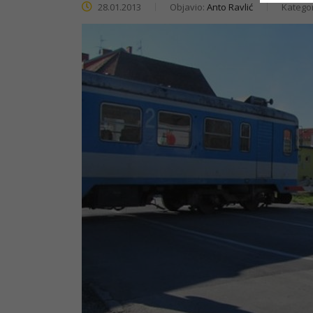
28.01.2013
Objavio:
Anto Ravlić
Kategor