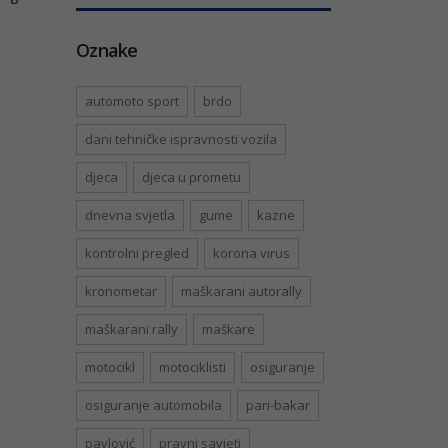
Oznake
automoto sport
brdo
dani tehničke ispravnosti vozila
djeca
djeca u prometu
dnevna svjetla
gume
kazne
kontrolni pregled
korona virus
kronometar
maškarani autorally
maškarani rally
maškare
motocikl
motociklisti
osiguranje
osiguranje automobila
pari-bakar
pavlović
pravni savjeti