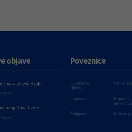
e objave
Poveznice
anstvo – pravne osobe
O Autoklubu
HAK Člans
Rijeka
07.2026
Impressum
Prometna
preventiva
oridor spašava živote
Žmigavac
Korisne p
07.2026