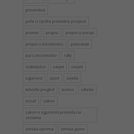
preventiva
priče iz riječke prometne povijesti
promet
propisi
propisi u europi
propisi u inozemstvu
putovanje
put u inozemstvo
rally
roditeljstvo
savjet
savjeti
sigurnost
sport
svjetla
tehnički pregled
testovi
ušteda
vozač
zakon
zakon o sigurnosti prometa na
cestama
zimska oprema
zimske gume