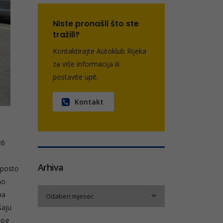
Niste pronašli što ste
tražili?
Kontaktirajte Autoklub Rijeka
za više informacija ili
postavite upit.
Kontakt
36
Arhiva
 posto
no
Arhiva
ma
Odaberi mjesec
šaju
nog