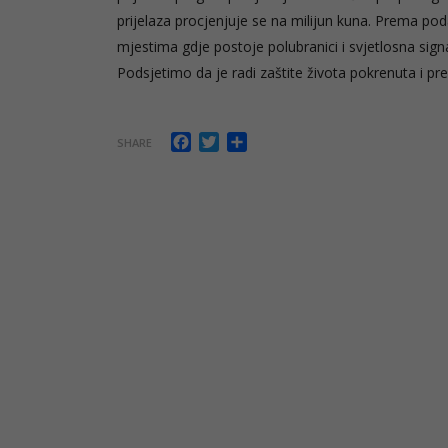
prijelaza procjenjuje se na milijun kuna. Prema po
mjestima gdje postoje polubranici i svjetlosna signa
Podsjetimo da je radi zaštite života pokrenuta i prev
Facebook
Twitter
Share
SHARE