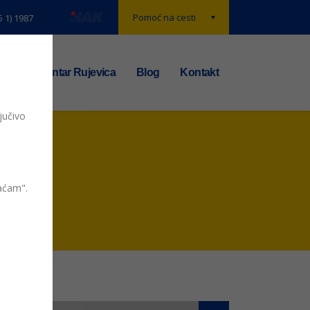
Pomoć na cesti
5 1) 1987
t
TS centar Rujevica
Blog
Kontakt
jučivo
vaćam".