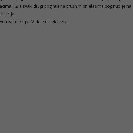
dacima HŽ-a svaki drugi poginuli na pružnim prijelazima poginuo je na
lizacija.
entivna akcija »Vlak je uvijek brži«.