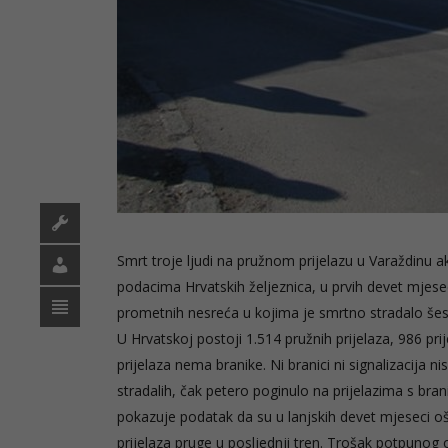
Smrt troje ljudi na pružnom prijelazu u Varaždinu ak
podacima Hrvatskih željeznica, u prvih devet mjese
prometnih nesreća u kojima je smrtno stradalo šest,
U Hrvatskoj postoji 1.514 pružnih prijelaza, 986 p
prijelaza nema branike. Ni branici ni signalizacija
stradalih, čak petero poginulo na prijelazima s bra
pokazuje podatak da su u lanjskih devet mjeseci o
prijelaza pruge u posljednji tren. Trošak potpunog 