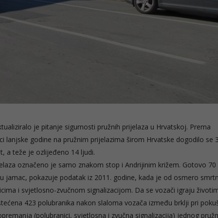
tualiziralo je pitanje sigurnosti pružnih prijelaza u Hrvatskoj. Prema
ci lanjske godine na pružnim prijelazima širom Hrvatske dogodilo se 
 a teže je ozlijeđeno 14 ljudi.
rijelaza označeno je samo znakom stop i Andrijinim križem. Gotovo 70
 nisu jamac, pokazuje podatak iz 2011. godine, kada je od osmero smrt
nicima i svjetlosno-zvučnom signalizacijom. Da se vozači igraju životi
štećena 423 polubranika nakon slaloma vozača između brklji pri poku
opremanja (polubranici, svjetlosna i zvučna signalizacija) jednog pruž