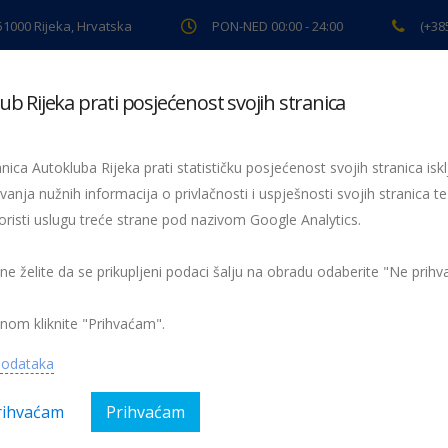
 51000 Rijeka, Hrvatska
PON-NED 00:00 - 24:00
(+38
ub Rijeka prati posjećenost svojih stranica
ki pregled
Pomoć na cesti
Servis
Preventiva
Spor
nica Autokluba Rijeka prati statističku posjećenost svojih stranica iskl
vanja nužnih informacija o privlačnosti i uspješnosti svojih stranica te
oristi uslugu treće strane pod nazivom Google Analytics.
Vlak je uvijek brži
 ne želite da se prikupljeni podaci šalju na obradu odaberite "Ne prih
nom kliknite "Prihvaćam".
podataka
rihvaćam
Prihvaćam