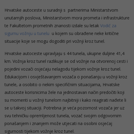
Hrvatske autoceste u suradnji s partnerima Ministarstvom
unutarnjih poslova, Ministarstvom mora prometa i infrastrukture
te Fakultetom prometnih znanosti izdale su letak
Vodič za
sigurnu vožnju u tunelu
u kojem su obrađene neke kritične
situacije koje se mogu dogoditi pri vožnji kroz tunel.
Hrvatske autoceste upravljaju s 44 tunela, ukupne duljine 41,4
km. Vožnja kroz tunel razlikuje se od vožnje na otvorenoj cesti i
pojedini vozači osjećaju nelagodu tijekom vožnje kroz tunel.
Edukacijom i osvještavanjem vozača o ponašanju u vožnji kroz
tunele, a osobito o nekim specifičnim situacijama, Hrvatske
autoceste korisnicima žele na jednostavan način predočiti koji
su momenti u vožnji tunelom najbitniji i kako reagirati nađete li
se u takvoj situaciji. Potrebna je veća pozornost vozača jer uz
svu tehničku opremljenost tunela, vozač svojim odgovornim
ponašanjem i znanjem može utjecati na osobni osjećaj
sigurnosti tijekom vožnje kroz tunel.