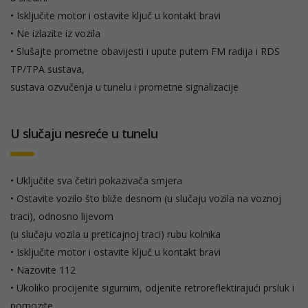
• Isključite motor i ostavite ključ u kontakt bravi
• Ne izlazite iz vozila
• Slušajte prometne obavijesti i upute putem FM radija i RDS
TP/TPA sustava,
sustava ozvučenja u tunelu i prometne signalizacije
U slučaju nesreće u tunelu
• Uključite sva četiri pokazivača smjera
• Ostavite vozilo što bliže desnom (u slučaju vozila na voznoj
traci), odnosno lijevom
(u slučaju vozila u preticajnoj traci) rubu kolnika
• Isključite motor i ostavite ključ u kontakt bravi
• Nazovite 112
• Ukoliko procijenite sigurnim, odjenite retroreflektirajući prsluk i
pomozite