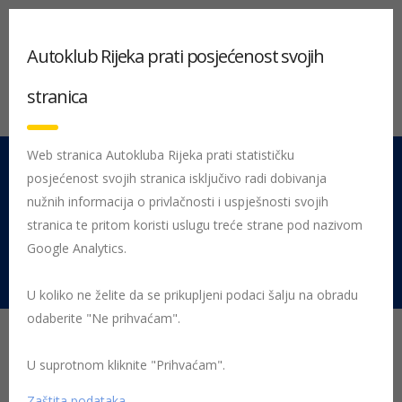
Autoklub Rijeka prati posjećenost svojih
stranica
Web stranica Autokluba Rijeka prati statističku
posjećenost svojih stranica isključivo radi dobivanja
051 212 442
Centrala
nužnih informacija o privlačnosti i uspješnosti svojih
Pon - Pet 08:00 - 16:00
stranica te pritom koristi uslugu treće strane pod nazivom
Google Analytics.
Rujevica 9/1, 51000 Rijeka
U koliko ne želite da se prikupljeni podaci šalju na obradu
odaberite "Ne prihvaćam".
Vodič za sigurnu vožnju u
U suprotnom kliknite "Prihvaćam".
tunelu
Zaštita podataka