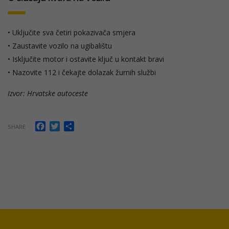
• Uključite sva četiri pokazivača smjera
• Zaustavite vozilo na ugibalištu
• Isključite motor i ostavite ključ u kontakt bravi
• Nazovite 112 i čekajte dolazak žurnih službi
Izvor: Hrvatske autoceste
Facebook
Twitter
Share
SHARE