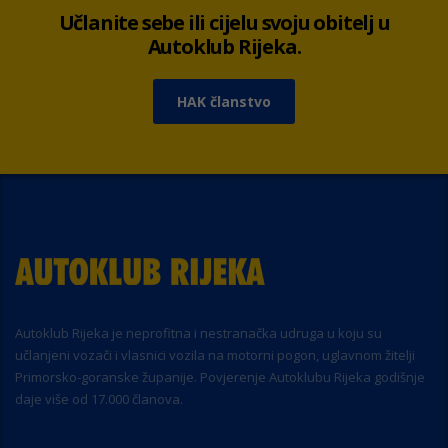
Učlanite sebe ili cijelu svoju obitelj u
Autoklub Rijeka.
HAK članstvo
Autoklub Rijeka je neprofitna i nestranačka udruga u koju su
učlanjeni vozači i vlasnici vozila na motorni pogon, uglavnom žitelji
Primorsko-goranske županije. Povjerenje Autoklubu Rijeka godišnje
daje više od 17.000 članova.