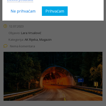
Vožnja kroz tunel razlikuje se od vožnje na otvorenoj
Ne prihvaćam
Prihvaćam
cesti
12.07.2023
Objavio:
Lara Vrsalović
Kategorija:
AK Rijeka, Magazin
Nema komentara