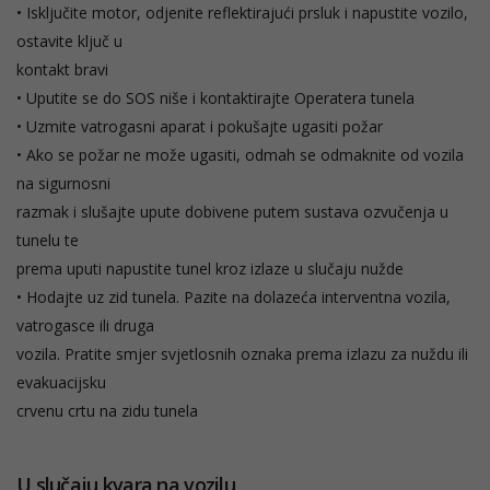
• Isključite motor, odjenite reflektirajući prsluk i napustite vozilo,
ostavite ključ u
kontakt bravi
• Uputite se do SOS niše i kontaktirajte Operatera tunela
• Uzmite vatrogasni aparat i pokušajte ugasiti požar
• Ako se požar ne može ugasiti, odmah se odmaknite od vozila
na sigurnosni
razmak i slušajte upute dobivene putem sustava ozvučenja u
tunelu te
prema uputi napustite tunel kroz izlaze u slučaju nužde
• Hodajte uz zid tunela. Pazite na dolazeća interventna vozila,
vatrogasce ili druga
vozila. Pratite smjer svjetlosnih oznaka prema izlazu za nuždu ili
evakuacijsku
crvenu crtu na zidu tunela
U slučaju kvara na vozilu