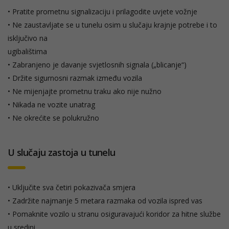
• Pratite prometnu signalizaciju i prilagodite uvjete vožnje
• Ne zaustavljate se u tunelu osim u slučaju krajnje potrebe i to
isključivo na
ugibalištima
• Zabranjeno je davanje svjetlosnih signala („blicanje“)
• Držite sigurnosni razmak između vozila
• Ne mijenjajte prometnu traku ako nije nužno
• Nikada ne vozite unatrag
• Ne okrećite se polukružno
U slučaju zastoja u tunelu
• Uključite sva četiri pokazivača smjera
• Zadržite najmanje 5 metara razmaka od vozila ispred vas
• Pomaknite vozilo u stranu osiguravajući koridor za hitne službe
u sredini