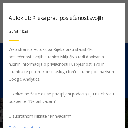
Autoklub Rijeka prati posjećenost svojih
stranica
Web stranica Autokluba Rijeka prati statističku
posjećenost svojih stranica isključivo radi dobivanja
051 212 442
Centrala
nužnih informacija o privlačnosti i uspješnosti svojih
Pon - Pet 08:00 - 16:00
stranica te pritom koristi uslugu treće strane pod nazivom
Google Analytics.
Rujevica 9/1, 51000 Rijeka
U koliko ne želite da se prikupljeni podaci šalju na obradu
odaberite "Ne prihvaćam".
U suprotnom kliknite "Prihvaćam".
Početna
Posljednje objavljene novosti
Članstvo
Vozači u
borbi protiv globalnog zatopljenja
globalno
Zaštita podataka