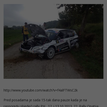
http://www.youtube.com/watch?v=f4alFTWsC2k
Pred posadama je sada 15-tak dana pauze kada je na
rasporedu slijedeći rally PH, 12. i 13.10.2013. 22. Rally Opatija.