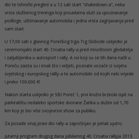
dio te tehnički pregled a u 12 sati start “shakedown-a”, neka
vrsta službenog treninga koji posadama služi za upoznavanje
podloge, uštimavanje automobila i jedna vrsta zagrijavanja pred
sam start.
U 17,00 sati s glavnog Porečkog trga-Trg Slobode uslijedio je
ceremonijalni start 40. Croatia rally-a pred mnoštvom gledatelja
i zaljubljenika u autosport i rally. A svi koji su se tih dana našli u
Poreču zaista su i imali što i vidjeti, poznate vozače iz svijeta
svjetskog i europskog rallly-a te automobile od kojih neki vrijede
i preko 100.000 €!
Nakon starta uslijedio je SBI Poreč 1, prvi kružni brzinski ispit na
parkiralištu nedaleko sportske dvorane Žatika u dužini od 1,70
km koji je bio više svojevrsni show za publiku.
Za posade onaj pravi dio rally-a započinjao je petak ujutro.
Jutarnji program drugog dana jubilarnog 40. Croatia rallyja 2013.