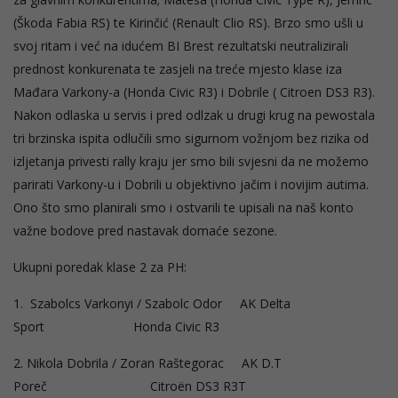
(Škoda Fabia RS) te Kirinčić (Renault Clio RS). Brzo smo ušli u
svoj ritam i već na idućem BI Brest rezultatski neutralizirali
prednost konkurenata te zasjeli na treće mjesto klase iza
Mađara Varkony-a (Honda Civic R3) i Dobrile ( Citroen DS3 R3).
Nakon odlaska u servis i pred odlzak u drugi krug na pewostala
tri brzinska ispita odlučili smo sigurnom vožnjom bez rizika od
izljetanja privesti rally kraju jer smo bili svjesni da ne možemo
parirati Varkony-u i Dobrili u objektivno jačim i novijim autima.
Ono što smo planirali smo i ostvarili te upisali na naš konto
važne bodove pred nastavak domaće sezone.
Ukupni poredak klase 2 za PH:
1. Szabolcs Varkonyi / Szabolc Odor AK Delta
Sport Honda Civic R3
2. Nikola Dobrila / Zoran Raštegorac AK D.T
Poreč Citroën DS3 R3T