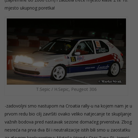
mjesto ukupnog poretka!
T.Sepic / H.Sepic, Peugeot 306
-zadovoljni smo nastupom na Croatia rally-u na kojem nam je u
prvom redu bio cilj završiti ovako veliko natjecanje te skupljanje
važnih bodova pred nastavak sezone domaćeg prvenstva. Zbog
nesreća na prva dva BI i neutralizacije istih bili smo u zaostatku
za glavnim konkurentima; Mateša (Honda Civic Type R), Jemrić