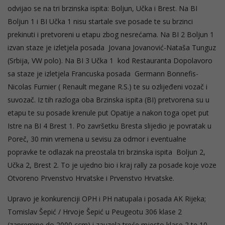
odvijao se na tri brzinska ispita: Boljun, Učka i Brest. Na BI
Boljun 1 i BI Učka 1 nisu startale sve posade te su brzinci
prekinuti i pretvoreni u etapu zbog nesrećama. Na BI 2 Boljun 1
izvan staze je izletjela posada Jovana Jovanović-Nataša Tunguz
(Srbija, VW polo). Na BI 3 Učka 1 kod Restauranta Dopolavoro
sa staze je izletjela Francuska posada Germann Bonnefis-
Nicolas Furnier ( Renault megane R.S.) te su ozlijeđeni vozač i
suvozač. Iz tih razloga oba Brzinska ispita (BI) pretvorena su u
etapu te su posade krenule put Opatije a nakon toga opet put
Istre na BI 4 Brest 1. Po završetku Bresta slijedio je povratak u
Poreč, 30 min vremena u sevisu za odmor i eventualne
popravke te odlazak na preostala tri brzinska ispita Boljun 2,
Učka 2, Brest 2. To je ujedno bio i kraj rally za posade koje voze
Otvoreno Prvenstvo Hrvatske i Prvenstvo Hrvatske.
Upravo je konkurenciji OPH i PH natupala i posada AK Rijeka;
Tomislav Šepić / Hrvoje Šepić u Peugeotu 306 klase 2
(zapremine do 2000 ccm) i zauzela treće mjesto klase 2 te 10.