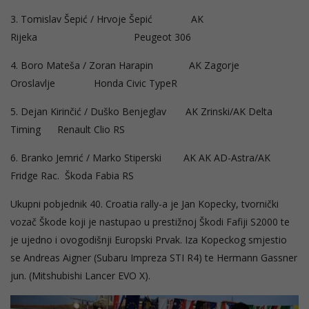
3. Tomislav Šepić / Hrvoje Šepić AK
Rijeka Peugeot 306
4. Boro Mateša / Zoran Harapin AK Zagorje
Oroslavlje Honda Civic TypeR
5. Dejan Kirinčić / Duško Benjeglav AK Zrinski/AK Delta
Timing Renault Clio RS
6. Branko Jemrić / Marko Stiperski AK AK AD-Astra/AK
Fridge Rac. Škoda Fabia RS
Ukupni pobjednik 40. Croatia rally-a je Jan Kopecky, tvornički
vozač Škode koji je nastupao u prestižnoj Škodi Fafiji S2000 te
je ujedno i ovogodišnji Europski Prvak. Iza Kopeckog smjestio
se Andreas Aigner (Subaru Impreza STI R4) te Hermann Gassner
jun. (Mitshubishi Lancer EVO X).