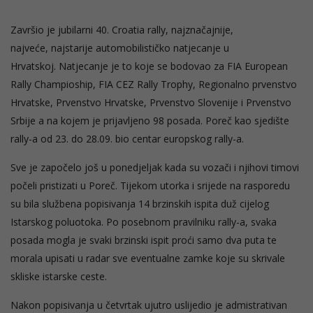
Završio je jubilarni 40. Croatia rally, najznačajnije,
najveće, najstarije automobilističko natjecanje u
Hrvatskoj. Natjecanje je to koje se bodovao za FIA European
Rally Champioship, FIA CEZ Rally Trophy, Regionalno prvenstvo
Hrvatske, Prvenstvo Hrvatske, Prvenstvo Slovenije i Prvenstvo
Srbije a na kojem je prijavljeno 98 posada. Poreč kao sjedište
rally-a od 23. do 28.09. bio centar europskog rally-a.
Sve je započelo još u ponedjeljak kada su vozači i njihovi timovi
počeli pristizati u Poreč. Tijekom utorka i srijede na rasporedu
su bila službena popisivanja 14 brzinskih ispita duž cijelog
Istarskog poluotoka. Po posebnom pravilniku rally-a, svaka
posada mogla je svaki brzinski ispit proći samo dva puta te
morala upisati u radar sve eventualne zamke koje su skrivale
skliske istarske ceste.
Nakon popisivanja u četvrtak ujutro uslijedio je admistrativan