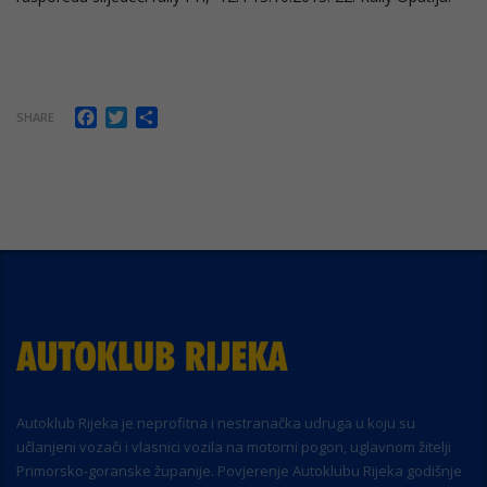
Facebook
Twitter
Share
SHARE
Autoklub Rijeka je neprofitna i nestranačka udruga u koju su
učlanjeni vozači i vlasnici vozila na motorni pogon, uglavnom žitelji
Primorsko-goranske županije. Povjerenje Autoklubu Rijeka godišnje