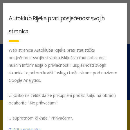
Autoklub Rijeka prati posjećenost svojih
stranica
Web stranica Autokluba Rijeka prati statističku
posjećenost svojih stranica isključivo radi dobivanja
051 212 442
Centrala
nužnih informacija o privlačnosti i uspješnosti svojih
Pon - Pet 08:00 - 16:00
stranica te pritom koristi uslugu treće strane pod nazivom
Google Analytics.
Rujevica 9/1, 51000 Rijeka
U koliko ne želite da se prikupljeni podaci šalju na obradu
odaberite "Ne prihvaćam".
U suprotnom kliknite "Prihvaćam".
Početna
Posljednje objavljene novosti
AK Rijeka
Vrijedni
bodovi s 40. croatia rally-a
Zaštita podataka