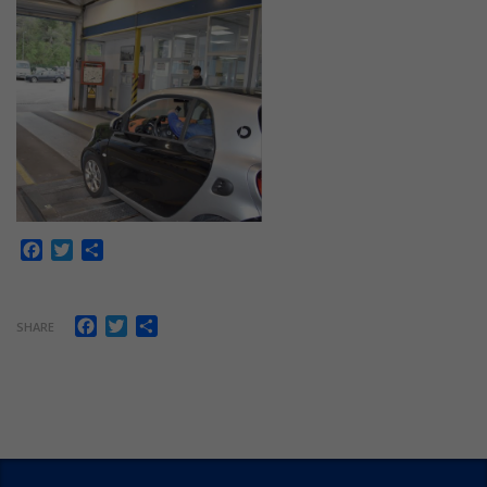
Facebook
Twitter
Share
Facebook
Twitter
Share
SHARE