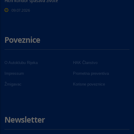
Hitni koridor spašava živote
09.07.2026
Poveznice
O Autoklubu Rijeka
HAK Članstvo
Impressum
Prometna preventiva
Žmigavac
Korisne poveznice
Newsletter