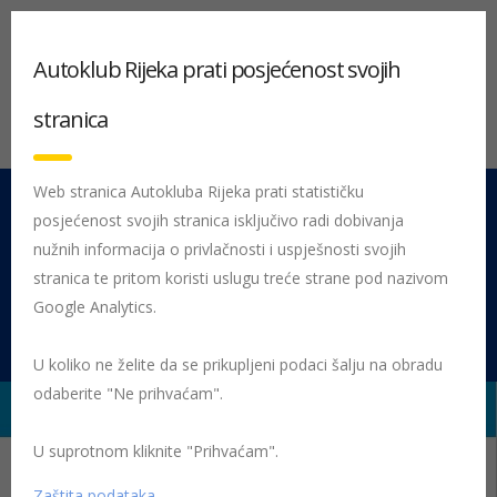
Autoklub Rijeka prati posjećenost svojih
stranica
Web stranica Autokluba Rijeka prati statističku
posjećenost svojih stranica isključivo radi dobivanja
051 212 442
Centrala
nužnih informacija o privlačnosti i uspješnosti svojih
Pon - Pet 08:00 - 16:00
stranica te pritom koristi uslugu treće strane pod nazivom
Google Analytics.
Rujevica 9/1, 51000 Rijeka
U koliko ne želite da se prikupljeni podaci šalju na obradu
odaberite "Ne prihvaćam".
U suprotnom kliknite "Prihvaćam".
Početna
Posljednje objavljene novosti
Nekategorizirano
Žmigavac 091
Žmigavac 91
Zaštita podataka