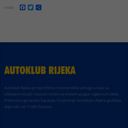
Facebook
Twitter
Share
SHARE
Autoklub Rijeka je neprofitna i nestranačka udruga u koju su
učlanjeni vozači i vlasnici vozila na motorni pogon, uglavnom žitelji
Primorsko-goranske županije. Povjerenje Autoklubu Rijeka godišnje
daje više od 17.000 članova.