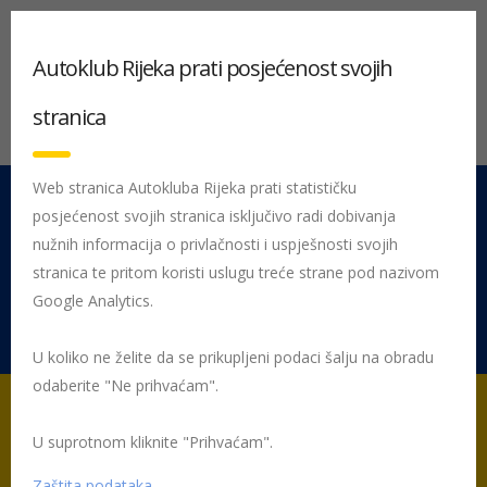
Autoklub Rijeka prati posjećenost svojih
stranica
Web stranica Autokluba Rijeka prati statističku
posjećenost svojih stranica isključivo radi dobivanja
051 212 442
Centrala
nužnih informacija o privlačnosti i uspješnosti svojih
Pon - Pet 08:00 - 16:00
stranica te pritom koristi uslugu treće strane pod nazivom
Google Analytics.
Rujevica 9/1, 51000 Rijeka
U koliko ne želite da se prikupljeni podaci šalju na obradu
odaberite "Ne prihvaćam".
U suprotnom kliknite "Prihvaćam".
Početna
Posljednje objavljene novosti
Žmigavac
Žmigavac
099
ZMIGAVAC 9. mjesec 2020.
Zaštita podataka