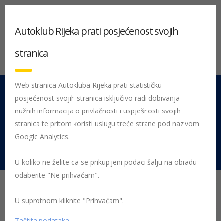
Autoklub Rijeka prati posjećenost svojih
stranica
Web stranica Autokluba Rijeka prati statističku
posjećenost svojih stranica isključivo radi dobivanja
051 212 442
Centrala
nužnih informacija o privlačnosti i uspješnosti svojih
Pon - Pet 08:00 - 16:00
stranica te pritom koristi uslugu treće strane pod nazivom
Google Analytics.
Rujevica 9/1, 51000 Rijeka
U koliko ne želite da se prikupljeni podaci šalju na obradu
odaberite "Ne prihvaćam".
U suprotnom kliknite "Prihvaćam".
Početna
Posljednje objavljene novosti
Žmigavac
Žmigavac
10
010-zmigavac
Zaštita podataka