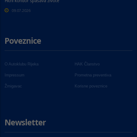
Hitni koridor spašava živote
09.07.2026
Poveznice
O Autoklubu Rijeka
HAK Članstvo
Impressum
Prometna preventiva
Žmigavac
Korisne poveznice
Newsletter