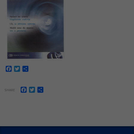
Facebook
Twitter
Share
Facebook
Twitter
Share
SHARE