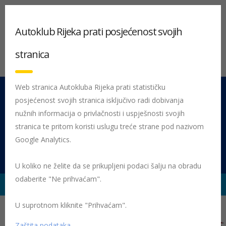
Autoklub Rijeka prati posjećenost svojih
stranica
Web stranica Autokluba Rijeka prati statističku
posjećenost svojih stranica isključivo radi dobivanja
051 212 442
Centrala
nužnih informacija o privlačnosti i uspješnosti svojih
Pon - Pet 08:00 - 16:00
stranica te pritom koristi uslugu treće strane pod nazivom
Google Analytics.
Rujevica 9/1, 51000 Rijeka
U koliko ne želite da se prikupljeni podaci šalju na obradu
odaberite "Ne prihvaćam".
U suprotnom kliknite "Prihvaćam".
Početna
Posljednje objavljene novosti
Žmigavac
Žmigavac
104
naslovnica 1221
Zaštita podataka