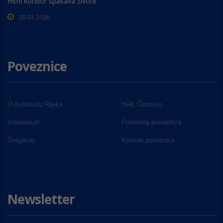
Hitni koridor spašava živote
09.07.2026
Poveznice
O Autoklubu Rijeka
HAK Članstvo
Impressum
Prometna preventiva
Žmigavac
Korisne poveznice
Newsletter