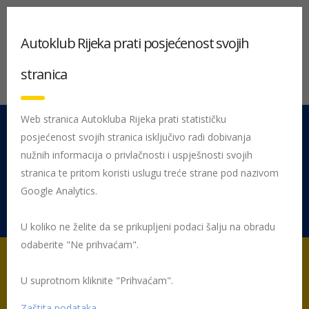
Autoklub Rijeka prati posjećenost svojih
stranica
Web stranica Autokluba Rijeka prati statističku
posjećenost svojih stranica isključivo radi dobivanja
051 212 442
Centrala
nužnih informacija o privlačnosti i uspješnosti svojih
Pon - Pet 08:00 - 16:00
stranica te pritom koristi uslugu treće strane pod nazivom
Google Analytics.
Rujevica 9/1, 51000 Rijeka
U koliko ne želite da se prikupljeni podaci šalju na obradu
odaberite "Ne prihvaćam".
U suprotnom kliknite "Prihvaćam".
Početna
Posljednje objavljene novosti
Žmigavac
Žmigavac
108
Zaštita podataka