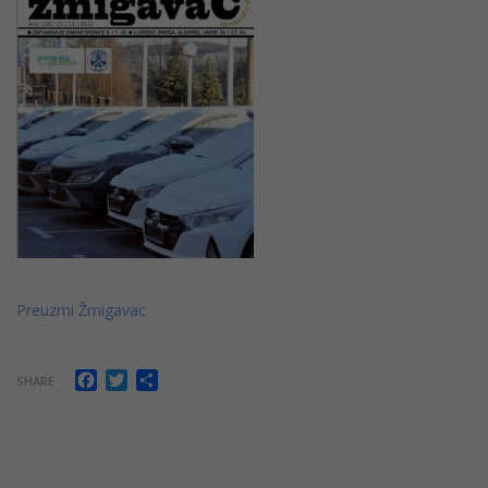
Preuzmi Žm
igavac
Facebook
Twitter
Share
SHARE