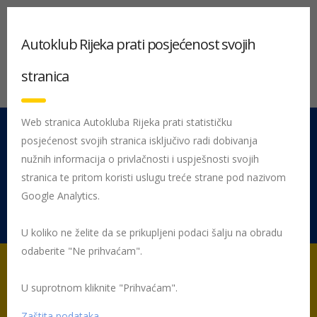
Autoklub Rijeka prati posjećenost svojih
stranica
Web stranica Autokluba Rijeka prati statističku
posjećenost svojih stranica isključivo radi dobivanja
051 212 442
Centrala
nužnih informacija o privlačnosti i uspješnosti svojih
Pon - Pet 08:00 - 16:00
stranica te pritom koristi uslugu treće strane pod nazivom
Google Analytics.
Rujevica 9/1, 51000 Rijeka
U koliko ne želite da se prikupljeni podaci šalju na obradu
odaberite "Ne prihvaćam".
U suprotnom kliknite "Prihvaćam".
Početna
Posljednje objavljene novosti
Žmigavac
Žmigavac
19
Zaštita podataka