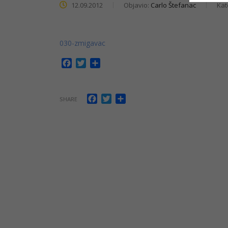
12.09.2012
Objavio:
Carlo Štefanac
Kat
030-zmigavac
Facebook
Twitter
Share
Facebook
Twitter
Share
SHARE