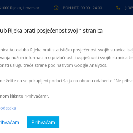
 51000 Rijeka, Hrvatska
PON-NED 00:00 - 24:00
(+38
ub Rijeka prati posjećenost svojih stranica
ki pregled
Pomoć na cesti
Servis
Preventiva
Spor
nica Autokluba Rijeka prati statističku posjećenost svojih stranica iskl
vanja nužnih informacija o privlačnosti i uspješnosti svojih stranica te
oristi uslugu treće strane pod nazivom Google Analytics.
Žmigavac 30
030-zmigavac
 ne želite da se prikupljeni podaci šalju na obradu odaberite "Ne prih
nom kliknite "Prihvaćam".
podataka
rihvaćam
Prihvaćam