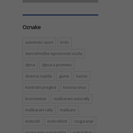
Oznake
automoto sport
brdo
dani tehničke ispravnosti vozila
djeca
djeca u prometu
dnevna svjetla
gume
kazne
kontrolni pregled
korona virus
kronometar
maškarani autorally
maškarani rally
maškare
motocikl
motociklisti
osiguranje
osiguranje automobila
pari-bakar