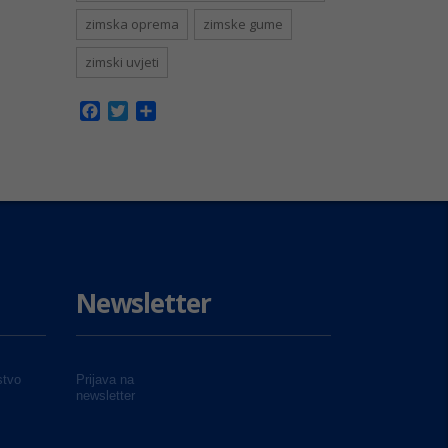
zimska oprema
zimske gume
zimski uvjeti
Facebook
Twitter
Share
Newsletter
tvo
Prijava na
newsletter