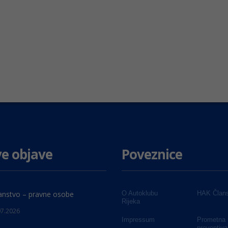
e objave
Poveznice
anstvo – pravne osobe
O Autoklubu
HAK Člans
Rijeka
07.2026
Impressum
Prometna
preventiva