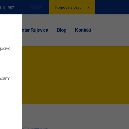
Pomoć na cesti
5 1) 1987
t
TS centar Rujevica
Blog
Kontakt
jučivo
vaćam".
030-zmigavac