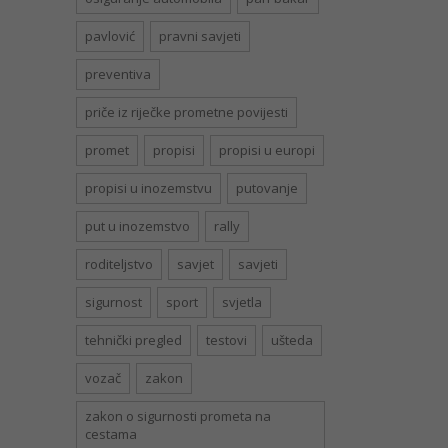
pavlović
pravni savjeti
preventiva
priče iz riječke prometne povijesti
promet
propisi
propisi u europi
propisi u inozemstvu
putovanje
put u inozemstvo
rally
roditeljstvo
savjet
savjeti
sigurnost
sport
svjetla
tehnički pregled
testovi
ušteda
vozač
zakon
zakon o sigurnosti prometa na
cestama