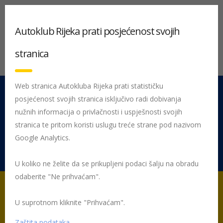
Autoklub Rijeka prati posjećenost svojih
stranica
Web stranica Autokluba Rijeka prati statističku
posjećenost svojih stranica isključivo radi dobivanja
051 212 442
Centrala
nužnih informacija o privlačnosti i uspješnosti svojih
Pon - Pet 08:00 - 16:00
stranica te pritom koristi uslugu treće strane pod nazivom
Google Analytics.
Rujevica 9/1, 51000 Rijeka
U koliko ne želite da se prikupljeni podaci šalju na obradu
odaberite "Ne prihvaćam".
U suprotnom kliknite "Prihvaćam".
Početna
Posljednje objavljene novosti
Žmigavac
Žmigavac
37
037-zmigavac
Zaštita podataka