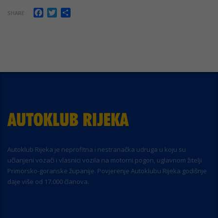
Facebook
Twitter
Share
SHARE
Autoklub Rijeka je neprofitna i nestranačka udruga u koju su
učlanjeni vozači i vlasnici vozila na motorni pogon, uglavnom žitelji
Primorsko-goranske županije. Povjerenje Autoklubu Rijeka godišnje
daje više od 17.000 članova.