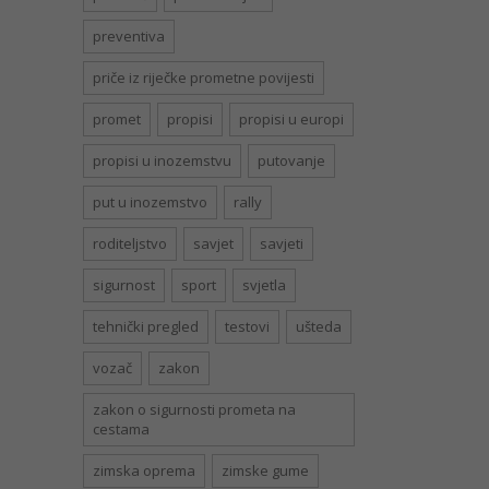
preventiva
priče iz riječke prometne povijesti
promet
propisi
propisi u europi
propisi u inozemstvu
putovanje
put u inozemstvo
rally
roditeljstvo
savjet
savjeti
sigurnost
sport
svjetla
tehnički pregled
testovi
ušteda
vozač
zakon
zakon o sigurnosti prometa na
cestama
zimska oprema
zimske gume