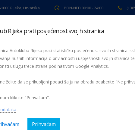
 51000 Rijeka, Hrvatska
PON-NED 00:00 - 24:00
(+38
ub Rijeka prati posjećenost svojih stranica
ki pregled
Pomoć na cesti
Servis
Preventiva
Spor
nica Autokluba Rijeka prati statističku posjećenost svojih stranica iskl
vanja nužnih informacija o privlačnosti i uspješnosti svojih stranica te
oristi uslugu treće strane pod nazivom Google Analytics.
Žmigavac 42
 ne želite da se prikupljeni podaci šalju na obradu odaberite "Ne prih
nom kliknite "Prihvaćam".
podataka
rihvaćam
Prihvaćam