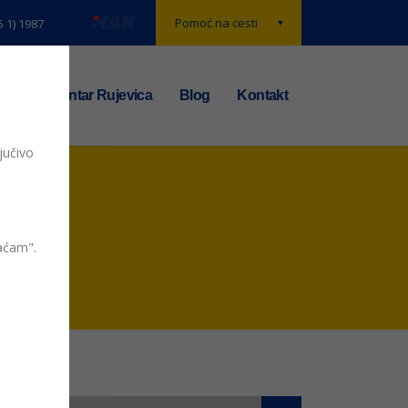
Pomoć na cesti
5 1) 1987
t
TS centar Rujevica
Blog
Kontakt
jučivo
vaćam".