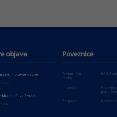
e objave
Poveznice
anstvo – pravne osobe
O Autoklubu
HAK Člans
Rijeka
07.2026
Impressum
Prometna
preventiva
oridor spašava živote
Žmigavac
Korisne p
07.2026