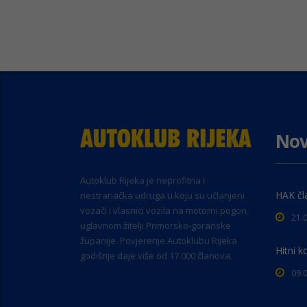
Nov
Autoklub Rijeka je neprofitna i
HAK čl
nestranačka udruga u koju su učlanjeni
vozači i vlasnici vozila na motorni pogon,
21.
uglavnom žitelji Primorsko-goranske
županije. Povjerenje Autoklubu Rijeka
Hitni k
godišnje daje više od 17.000 članova.
09.