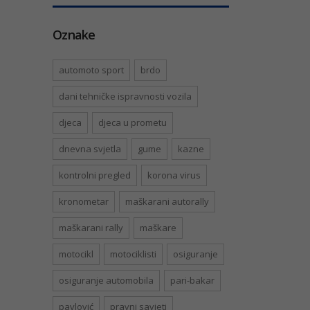
Oznake
automoto sport
brdo
dani tehničke ispravnosti vozila
djeca
djeca u prometu
dnevna svjetla
gume
kazne
kontrolni pregled
korona virus
kronometar
maškarani autorally
maškarani rally
maškare
motocikl
motociklisti
osiguranje
osiguranje automobila
pari-bakar
pavlović
pravni savjeti