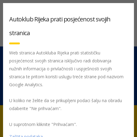
Autoklub Rijeka prati posjećenost svojih
stranica
Web stranica Autokluba Rijeka prati statističku
posjećenost svojih stranica isključivo radi dobivanja
051 212 442
Centrala
nužnih informacija o privlačnosti i uspješnosti svojih
Pon - Pet 08:00 - 16:00
stranica te pritom koristi uslugu treće strane pod nazivom
Google Analytics.
Rujevica 9/1, 51000 Rijeka
U koliko ne želite da se prikupljeni podaci šalju na obradu
odaberite "Ne prihvaćam".
U suprotnom kliknite "Prihvaćam".
Početna
Posljednje objavljene novosti
Žmigavac
Žmigavac
58
Zaštita podataka