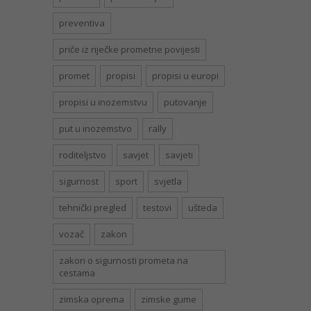
preventiva
priče iz riječke prometne povijesti
promet
propisi
propisi u europi
propisi u inozemstvu
putovanje
put u inozemstvo
rally
roditeljstvo
savjet
savjeti
sigurnost
sport
svjetla
tehnički pregled
testovi
ušteda
vozač
zakon
zakon o sigurnosti prometa na
cestama
zimska oprema
zimske gume