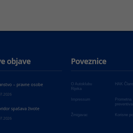
e objave
Poveznice
anstvo – pravne osobe
O Autoklubu
HAK Člans
Rijeka
07.2026
Impressum
Prometna
preventiva
oridor spašava živote
Žmigavac
Korisne p
07.2026