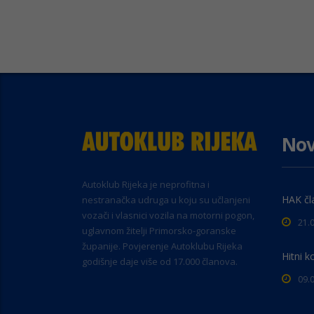
Nov
Autoklub Rijeka je neprofitna i
HAK čl
nestranačka udruga u koju su učlanjeni
vozači i vlasnici vozila na motorni pogon,
21.
uglavnom žitelji Primorsko-goranske
županije. Povjerenje Autoklubu Rijeka
Hitni k
godišnje daje više od 17.000 članova.
09.