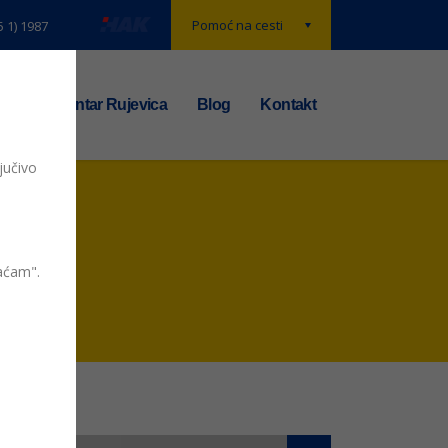
Pomoć na cesti
5 1) 1987
t
TS centar Rujevica
Blog
Kontakt
jučivo
vaćam".