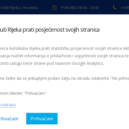
 51000 Rijeka, Hrvatska
PON-NED 00:00 - 24:00
(+38
ub Rijeka prati posjećenost svojih stranica
ki pregled
Pomoć na cesti
Servis
Preventiva
Spor
nica Autokluba Rijeka prati statističku posjećenost svojih stranica iskl
vanja nužnih informacija o privlačnosti i uspješnosti svojih stranica te
oristi uslugu treće strane pod nazivom Google Analytics.
Žmigavac 59
 ne želite da se prikupljeni podaci šalju na obradu odaberite "Ne prih
nom kliknite "Prihvaćam".
podataka
rihvaćam
Prihvaćam