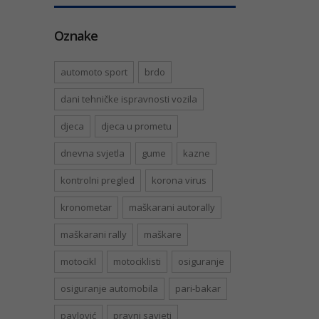
Oznake
automoto sport
brdo
dani tehničke ispravnosti vozila
djeca
djeca u prometu
dnevna svjetla
gume
kazne
kontrolni pregled
korona virus
kronometar
maškarani autorally
maškarani rally
maškare
motocikl
motociklisti
osiguranje
osiguranje automobila
pari-bakar
pavlović
pravni savjeti