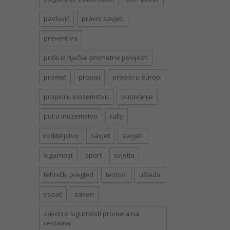
pavlović
pravni savjeti
preventiva
priče iz riječke prometne povijesti
promet
propisi
propisi u europi
propisi u inozemstvu
putovanje
put u inozemstvo
rally
roditeljstvo
savjet
savjeti
sigurnost
sport
svjetla
tehnički pregled
testovi
ušteda
vozač
zakon
zakon o sigurnosti prometa na
cestama