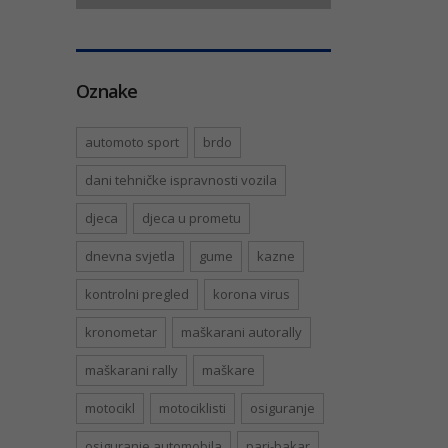
Oznake
automoto sport
brdo
dani tehničke ispravnosti vozila
djeca
djeca u prometu
dnevna svjetla
gume
kazne
kontrolni pregled
korona virus
kronometar
maškarani autorally
maškarani rally
maškare
motocikl
motociklisti
osiguranje
osiguranje automobila
pari-bakar