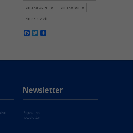
zimska oprema
zimske gume
zimski uvjeti
Facebook
Twitter
Share
Newsletter
tvo
Prijava na
newsletter