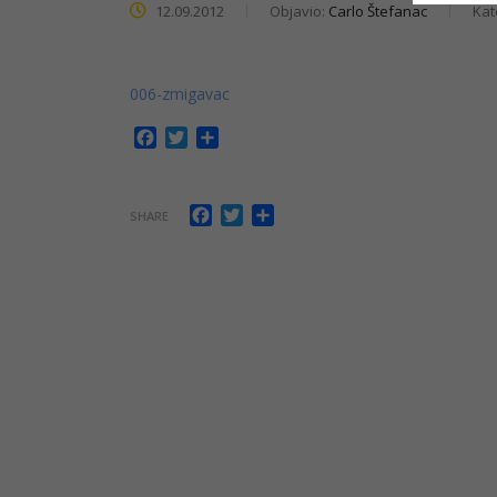
12.09.2012
Objavio:
Carlo Štefanac
Kat
006-zmigavac
Facebook
Twitter
Share
Facebook
Twitter
Share
SHARE