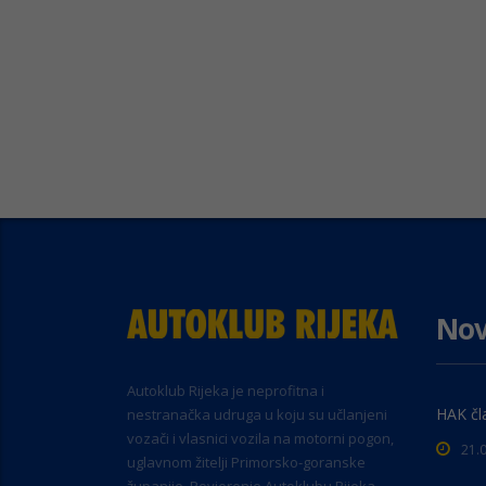
Nov
Autoklub Rijeka je neprofitna i
HAK čl
nestranačka udruga u koju su učlanjeni
vozači i vlasnici vozila na motorni pogon,
21.
uglavnom žitelji Primorsko-goranske