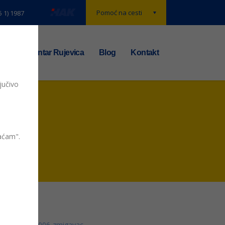
Pomoć na cesti
5 1) 1987
t
TS centar Rujevica
Blog
Kontakt
jučivo
vaćam".
006-zmigavac