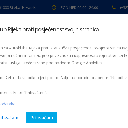
 51000 Rijeka, Hrvatska
PON-NED 00:00 - 24:00
(+38
ub Rijeka prati posjećenost svojih stranica
ki pregled
Pomoć na cesti
Servis
Preventiva
Spor
nica Autokluba Rijeka prati statističku posjećenost svojih stranica iskl
vanja nužnih informacija o privlačnosti i uspješnosti svojih stranica te
oristi uslugu treće strane pod nazivom Google Analytics.
Žmigavac 6
006-zmigavac
 ne želite da se prikupljeni podaci šalju na obradu odaberite "Ne prih
nom kliknite "Prihvaćam".
podataka
rihvaćam
Prihvaćam