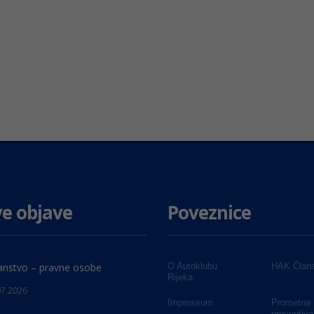
e objave
Poveznice
anstvo – pravne osobe
O Autoklubu
HAK Člans
Rijeka
07.2026
Impressum
Prometna
preventiva