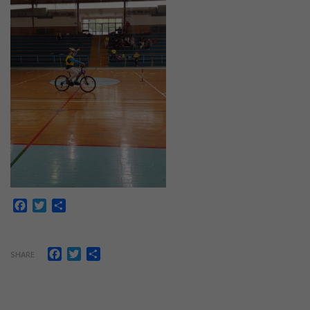
Facebook
Twitter
Share
Facebook
Twitter
Share
SHARE