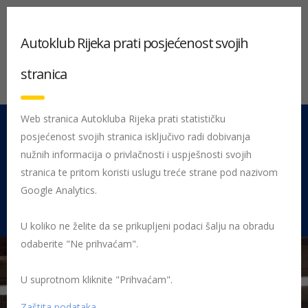
Autoklub Rijeka prati posjećenost svojih
stranica
Web stranica Autokluba Rijeka prati statističku
posjećenost svojih stranica isključivo radi dobivanja
051 212 442
Centrala
nužnih informacija o privlačnosti i uspješnosti svojih
Pon - Pet 08:00 - 16:00
stranica te pritom koristi uslugu treće strane pod nazivom
Google Analytics.
Rujevica 9/1, 51000 Rijeka
U koliko ne želite da se prikupljeni podaci šalju na obradu
odaberite "Ne prihvaćam".
U suprotnom kliknite "Prihvaćam".
Početna
Posljednje objavljene novosti
AK Rijeka
Održano 27.
županijsko natjecanje Sigurno u prometu
Sigurno u prometu 2019
Zaštita podataka