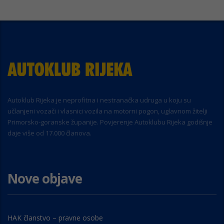
Autoklub Rijeka je neprofitna i nestranačka udruga u koju su
učlanjeni vozači i vlasnici vozila na motorni pogon, uglavnom žitelji
Primorsko-goranske županije. Povjerenje Autoklubu Rijeka godišnje
daje više od 17.000 članova.
Nove objave
HAK članstvo – pravne osobe