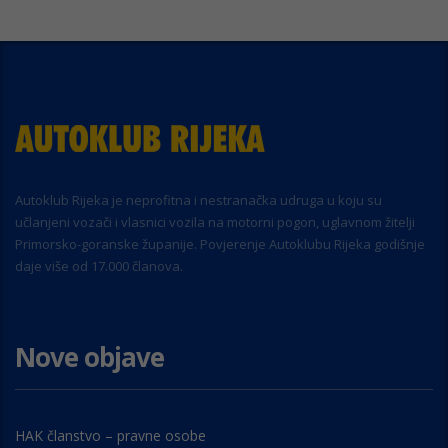
Autoklub Rijeka je neprofitna i nestranačka udruga u koju su
učlanjeni vozači i vlasnici vozila na motorni pogon, uglavnom žitelji
Primorsko-goranske županije. Povjerenje Autoklubu Rijeka godišnje
daje više od 17.000 članova.
Nove objave
HAK članstvo – pravne osobe