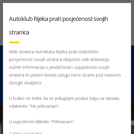
Autoklub Rijeka prati posjećenost svojih
stranica
Web stranica Autokluba Rijeka prati statističku
posjećenost svojih stranica isključivo radi dobivanja
051 212 442
Centrala
nužnih informacija o privlačnosti i uspješnosti svojih
Pon - Pet 08:00 - 16:00
stranica te pritom koristi uslugu treće strane pod nazivom
Google Analytics.
Rujevica 9/1, 51000 Rijeka
U koliko ne želite da se prikupljeni podaci šalju na obradu
odaberite "Ne prihvaćam".
U suprotnom kliknite "Prihvaćam".
Početna
Posljednje objavljene novosti
AK Rijeka
Održano 27.
županijsko natjecanje Sigurno u prometu
Sigurno u prometu 2019
Zaštita podataka