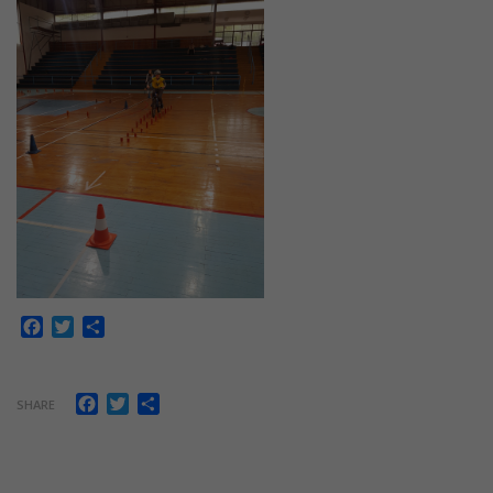
Facebook
Twitter
Share
Facebook
Twitter
Share
SHARE