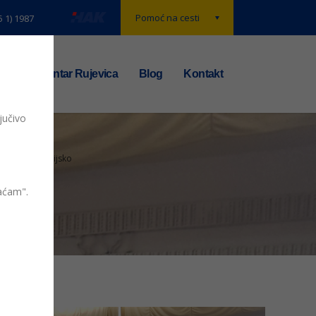
Pomoć na cesti
5 1) 1987
t
TS centar Rujevica
Blog
Kontakt
jučivo
u 2019 županijsko
vaćam".