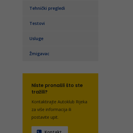
Tehnički pregledi
Testovi
Usluge
Žmigavac
Niste pronašli što ste
tražili?
Kontaktirajte Autoklub Rijeka
za više informacija ili
postavite upit.
Kontakt