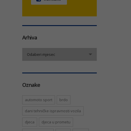
Arhiva
Arhiva
Odaberi mjesec
Oznake
automoto sport
brdo
dani tehničke ispravnosti vozila
djeca
djeca u prometu