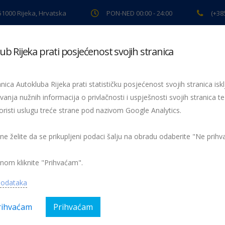
 51000 Rijeka, Hrvatska
PON-NED 00:00 - 24:00
(+38
ub Rijeka prati posjećenost svojih stranica
ki pregled
Pomoć na cesti
Servis
Preventiva
Spor
nica Autokluba Rijeka prati statističku posjećenost svojih stranica iskl
vanja nužnih informacija o privlačnosti i uspješnosti svojih stranica te
oristi uslugu treće strane pod nazivom Google Analytics.
Održano 27. županijsko natjecanje Sigurno u prometu
Sigurno u promet
019 županijsko
 ne želite da se prikupljeni podaci šalju na obradu odaberite "Ne prih
nom kliknite "Prihvaćam".
podataka
rihvaćam
Prihvaćam