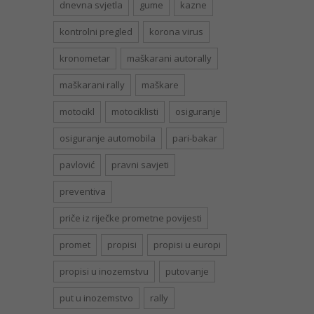
dnevna svjetla
gume
kazne
kontrolni pregled
korona virus
kronometar
maškarani autorally
maškarani rally
maškare
motocikl
motociklisti
osiguranje
osiguranje automobila
pari-bakar
pavlović
pravni savjeti
preventiva
priče iz riječke prometne povijesti
promet
propisi
propisi u europi
propisi u inozemstvu
putovanje
put u inozemstvo
rally