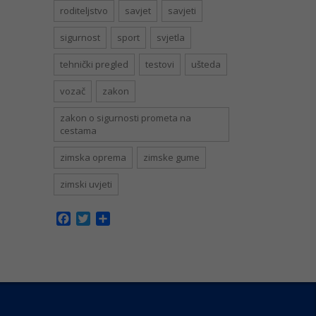
roditeljstvo
savjet
savjeti
sigurnost
sport
svjetla
tehnički pregled
testovi
ušteda
vozač
zakon
zakon o sigurnosti prometa na
cestama
zimska oprema
zimske gume
zimski uvjeti
Facebook
Twitter
Share