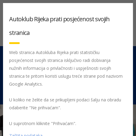
Autoklub Rijeka prati posjećenost svojih
stranica
Web stranica Autokluba Rijeka prati statističku
posjećenost svojih stranica isključivo radi dobivanja
051 212 442
Centrala
nužnih informacija o privlačnosti i uspješnosti svojih
Pon - Pet 08:00 - 16:00
stranica te pritom koristi uslugu treće strane pod nazivom
Google Analytics.
Rujevica 9/1, 51000 Rijeka
U koliko ne želite da se prikupljeni podaci šalju na obradu
odaberite "Ne prihvaćam".
U suprotnom kliknite "Prihvaćam".
Početna
Posljednje objavljene novosti
AK Rijeka
Održano 27.
županijsko natjecanje Sigurno u prometu
Gradsko natjecanje Sigurno
Zaštita podataka