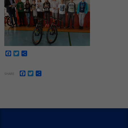
Facebook
Twitter
Share
Facebook
Twitter
Share
SHARE