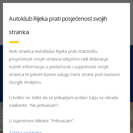
Autoklub Rijeka prati posjećenost svojih
stranica
Web stranica Autokluba Rijeka prati statističku
posjećenost svojih stranica isključivo radi dobivanja
051 212 442
Centrala
nužnih informacija o privlačnosti i uspješnosti svojih
Pon - Pet 08:00 - 16:00
stranica te pritom koristi uslugu treće strane pod nazivom
Google Analytics.
Rujevica 9/1, 51000 Rijeka
U koliko ne želite da se prikupljeni podaci šalju na obradu
odaberite "Ne prihvaćam".
U suprotnom kliknite "Prihvaćam".
Početna
Posljednje objavljene novosti
AK Rijeka
Održano 27.
županijsko natjecanje Sigurno u prometu
Sigurno u prometu 2019
Zaštita podataka