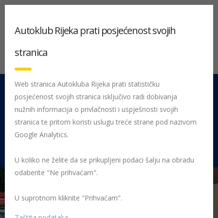
Autoklub Rijeka prati posjećenost svojih
stranica
Web stranica Autokluba Rijeka prati statističku
posjećenost svojih stranica isključivo radi dobivanja
051 212 442
Centrala
nužnih informacija o privlačnosti i uspješnosti svojih
Pon - Pet 08:00 - 16:00
stranica te pritom koristi uslugu treće strane pod nazivom
Google Analytics.
Rujevica 9/1, 51000 Rijeka
U koliko ne želite da se prikupljeni podaci šalju na obradu
odaberite "Ne prihvaćam".
U suprotnom kliknite "Prihvaćam".
Početna
Posljednje objavljene novosti
Sport
1. susret
povijesnih vozila „Ferdinand Budicki“
11 Sarolea najstariji motor
Zaštita podataka