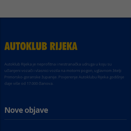
Autoklub Rijeka je neprofitna i nestranačka udruga u koju su
učlanjeni vozači i vlasnici vozila na motorni pogon, uglavnom žitelji
Primorsko-goranske županije. Povjerenje Autoklubu Rijeka godišnje
daje više od 17.000 članova.
Nove objave